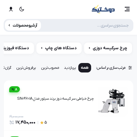
آرشیو محصولات
چرخ سرکیسه دوزی
دستگاه های چاپ
دستگاه فیوزینگ
مرتب سازی بر اساس:
همه
پربازدید
محبوب‌ترین
پرفروش‌ترین
گران‌تری
8
چرخ خیاطی سر کیسه دوز برند سیلور مدل SN-461-1A
19,000,000
17,450,000
5