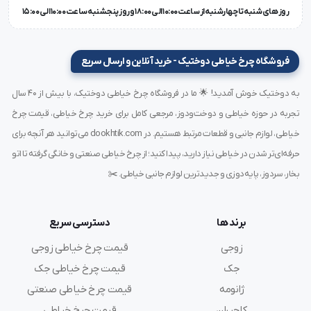
روز های شنبه تا چهارشنبه از ساعت 10:00 الی 18:00 و روز پنجشنبه ساعت 10:00 الی 15:00
فروشگاه چرخ خیاطی دوختیک - خرید آنلاین و ارسال سریع
به دوختیک خوش آمدید! 🌟 ما در فروشگاه چرخ خیاطی دوختیک، با بیش از ۴۰ سال
تجربه در حوزه خیاطی و دوخت‌ودوز، مرجعی کامل برای خرید چرخ خیاطی، قیمت چرخ
خیاطی، لوازم جانبی و قطعات مرتبط هستیم. در dookhtik.com می‌توانید هر آنچه برای
حرفه‌ای‌تر شدن در خیاطی نیاز دارید، پیدا کنید؛ از چرخ خیاطی صنعتی و خانگی گرفته تا اتو
بخار، سردوز، پایه‌دوزی و جدیدترین لوازم جانبی خیاطی. ✂️
برند ها
دسترسی سریع
زوجی
قیمت چرخ خیاطی زوجی
جک
قیمت چرخ خیاطی جک
ژانومه
قیمت چرخ خیاطی صنعتی
کاچیران
قیمت چرخ خیاطی