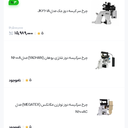
3
چرخ سر کیسه دوز جک مدل JK-26-1A
16,500,000
15,989,000
5
چرخ سرکیسه دوز شارژی یوهان (YAOHAN) مدل N600A
5
ناموجود
چرخ سرکیسه دوز نوارزن مگاتکس (MEGATEX) مدل
N600AC
5
ناموجود