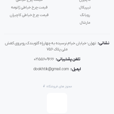
تیپیکال
قیمت چرخ خیاطی ژانومه
رویانگ
قیمت چرخ خیاطی کاچیران
مارشال
نشانی:
تهران-خیابان خیام نرسیده به چهارراه گلوبندک روبروی کفش
ملی پلاک 756
تلفن پشتیبانی:
02155609666
ایمیل:
dookhtik@gmail.com
مجوز های فروشگاه