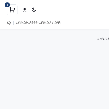
0
02155609666-02155801599
رزان‌ترین