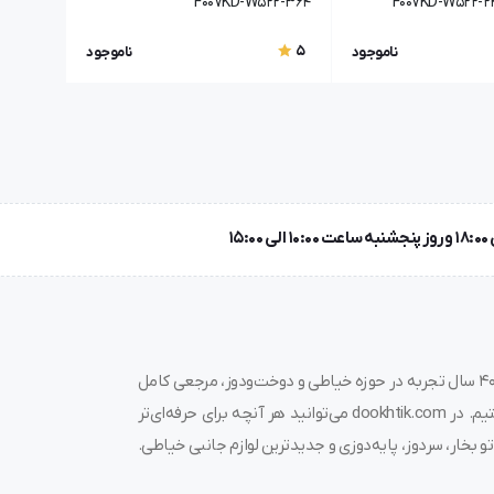
F007KD-W522-364
5
ناموجود
ناموجود
به دوختیک خوش آمدید! 🌟 ما در فروشگاه چرخ خیاطی دوختیک، با بیش از ۴۰ سال تجربه در حوزه خیاطی و دوخت‌ودوز، مرجعی کامل
برای خرید چرخ خیاطی، قیمت چرخ خیاطی، لوازم جانبی و قطعات مرتبط هستیم. در dookhtik.com می‌توانید هر آنچه برای حرفه‌ای‌تر
و بخار، سردوز، پایه‌دوزی و جدیدترین لوازم جانبی خیاطی.