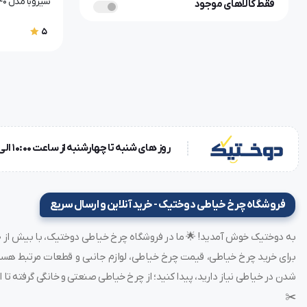
سیروبا مدل F007KD-W522-240
فقط کالاهای موجود
5
روز های شنبه تا چهارشنبه از ساعت 10:00 الی 18:00 و روز پنجشنبه ساعت 10:00 الی 15:00
فروشگاه چرخ خیاطی دوختیک - خرید آنلاین و ارسال سریع
شدن در خیاطی نیاز دارید، پیدا کنید؛ از چرخ خیاطی صنعتی و خانگی گرفته تا ات
✂️