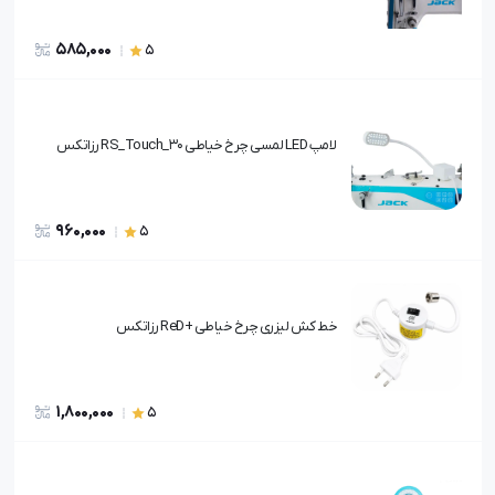
585,000
5
لامپ LED لمسی چرخ خیاطی RS_Touch_30 رزاتکس
960,000
5
خط کش لیزری چرخ خیاطی +ReD رزاتکس
1,800,000
5