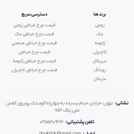
برند ها
دسترسی سریع
زوجی
قیمت چرخ خیاطی زوجی
جک
قیمت چرخ خیاطی جک
ژانومه
قیمت چرخ خیاطی صنعتی
کاچیران
قیمت چرخ خیاطی
تیپیکال
قیمت چرخ خیاطی ژانومه
رویانگ
قیمت چرخ خیاطی کاچیران
مارشال
نشانی:
تهران-خیابان خیام نرسیده به چهارراه گلوبندک روبروی کفش
ملی پلاک 756
تلفن پشتیبانی:
02155609666
ایمیل:
dookhtik@gmail.com