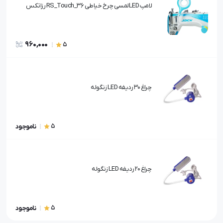
لامپ LEDلمسی چرخ خیاطی RS_Touch_36 رزاتکس
960,000
5
چراغ 30 ردیفه LED زنگوله
5
ناموجود
چراغ 20 ردیفه LED زنگوله
5
ناموجود