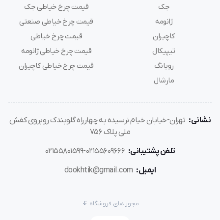
جک
قیمت چرخ خیاطی جک
ژانومه
قیمت چرخ خیاطی صنعتی
کاچیران
قیمت چرخ خیاطی
تیپیکال
قیمت چرخ خیاطی ژانومه
رویانگ
قیمت چرخ خیاطی کاچیران
مارشال
نشانی:
تهران-خیابان خیام نرسیده به چهارراه گلوبندک روبروی کفش
ملی پلاک 756
تلفن پشتیبانی:
02155609666-02155801599
ایمیل:
dookhtik@gmail.com
مجوز های فروشگاه