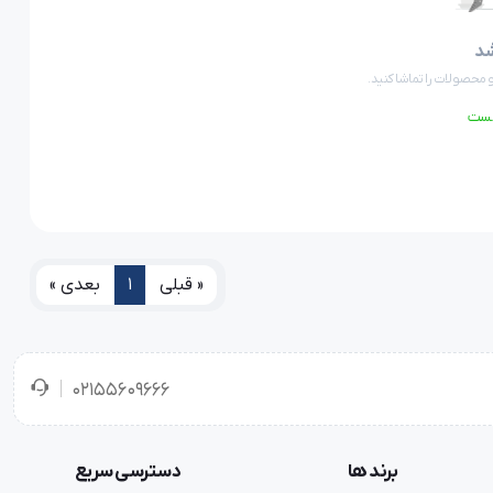
شد
 محصولات را تماشا کنید.
ست
« قبلی
1
بعدی »
02155609666
برند ها
دسترسی سریع