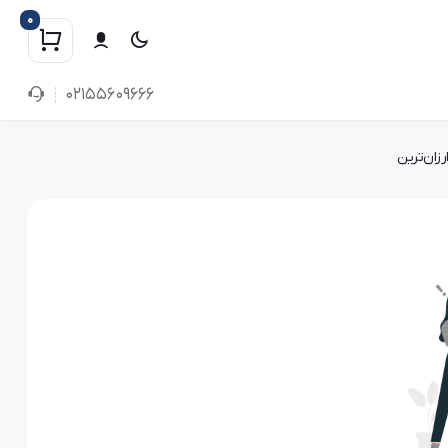
0
02155609666
رزان‌ترین