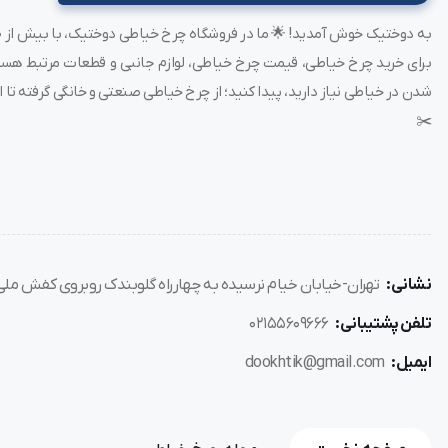
شدن در خیاطی نیاز دارید، پیدا کنید؛ از چرخ خیاطی صنعتی و خانگی گرفته تا ات
✂️
نشانی:
تهران-خیابان خیام نرسیده به چهارراه گلوبندک روبروی کفش ملی پل
تلفن پشتیبانی:
02155609666
ایمیل:
dookhtik@gmail.com