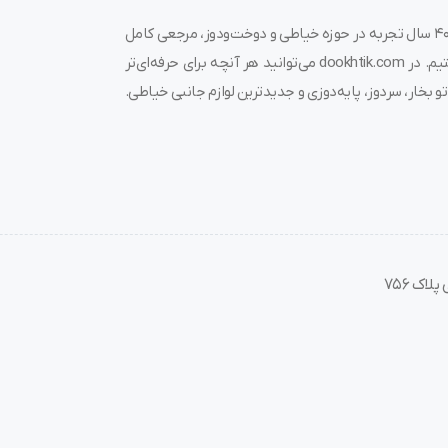
به دوختیک خوش آمدید! 🌟 ما در فروشگاه چرخ خیاطی دوختیک، با بیش از ۴۰ سال تجربه در حوزه خیاطی و دوخت‌ودوز، مرجعی کامل
برای خرید چرخ خیاطی، قیمت چرخ خیاطی، لوازم جانبی و قطعات مرتبط هستیم. در dookhtik.com می‌توانید هر آنچه برای حرفه‌ای‌تر
و بخار، سردوز، پایه‌دوزی و جدیدترین لوازم جانبی خیاطی.
اک 756