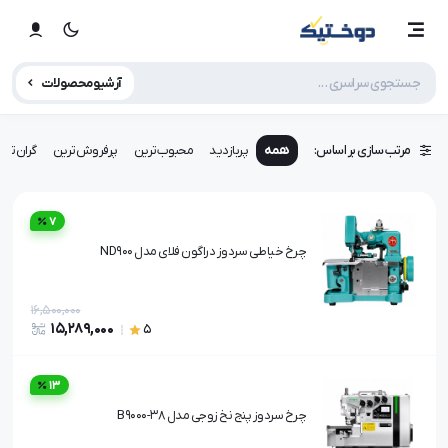
آرشیو محصولات
مرتب سازی بر اساس:
همه
پربازدید
محبوب‌ترین
پرفروش‌ترین
گران‌تری
7
چرخ خیاطی سردوز دراگون فلای مدل ND900
16,500,000
15,289,000
5
13
چرخ سردوز پنج نخ زوجی مدل B9000-38