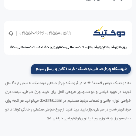
02155609666-02155801599
روز های شنبه تا چهارشنبه از ساعت 10:00 الی 18:00 و روز پنجشنبه ساعت 10:00 الی 15:00
فروشگاه چرخ خیاطی دوختیک - خرید آنلاین و ارسال سریع
به دوختیک خوش آمدید! 🌟 ما در فروشگاه چرخ خیاطی دوختیک، با بیش از ۴۰ سال
تجربه در حوزه خیاطی و دوخت‌ودوز، مرجعی کامل برای خرید چرخ خیاطی، قیمت چرخ
خیاطی، لوازم جانبی و قطعات مرتبط هستیم. در dookhtik.com می‌توانید هر آنچه برای
حرفه‌ای‌تر شدن در خیاطی نیاز دارید، پیدا کنید؛ از چرخ خیاطی صنعتی و خانگی گرفته تا اتو
بخار، سردوز، پایه‌دوزی و جدیدترین لوازم جانبی خیاطی. ✂️