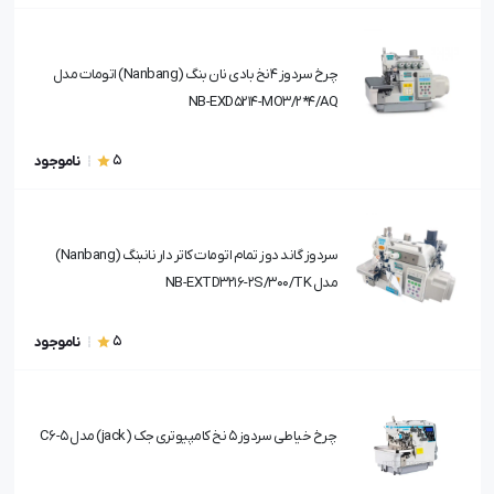
چرخ سردوز 4نخ بادی نان بنگ (Nanbang) اتومات مدل
NB-EXD5214-MO3/2*4/AQ
5
ناموجود
سردوز گاند دوز تمام اتومات کاتر دار نانبنگ (Nanbang)
مدل NB-EXTD3216-2S/300/TK
5
ناموجود
چرخ خیاطی سردوز 5 نخ کامپیوتری جک (jack) مدل 5-C6