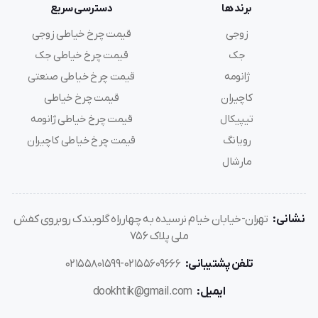
برند ها
دسترسی سریع
زوجی
قیمت چرخ خیاطی زوجی
جک
قیمت چرخ خیاطی جک
ژانومه
قیمت چرخ خیاطی صنعتی
کاچیران
قیمت چرخ خیاطی
تیپیکال
قیمت چرخ خیاطی ژانومه
رویانگ
قیمت چرخ خیاطی کاچیران
مارشال
نشانی:
تهران-خیابان خیام نرسیده به چهارراه گلوبندک روبروی کفش
ملی پلاک 756
تلفن پشتیبانی:
02155609666-02155801599
ایمیل:
dookhtik@gmail.com