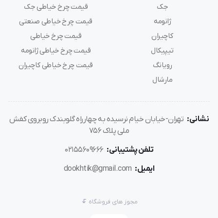
جک
قیمت چرخ خیاطی جک
ژانومه
قیمت چرخ خیاطی صنعتی
کاچیران
قیمت چرخ خیاطی
تیپیکال
قیمت چرخ خیاطی ژانومه
رویانگ
قیمت چرخ خیاطی کاچیران
مارشال
نشانی:
تهران-خیابان خیام نرسیده به چهارراه گلوبندک روبروی کفش
ملی پلاک 756
تلفن پشتیبانی:
02155609666
ایمیل:
dookhtik@gmail.com
مجوز های فروشگاه