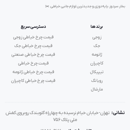
بخار، سردوز، پایه‌دوزی و جدیدترین لوازم جانبی خیاطی. ✂️
ZJC2500
چرخ میاندوز لوله‌ای صنعتی
در بخش‌های مختلف صنعت
برند ها
دسترسی سریع
پوشاک کاربرد گسترده‌ای دارد.
زوجی
قیمت چرخ خیاطی زوجی
جک
قیمت چرخ خیاطی جک
تولید پوشاک تریکو و کشی
ژانومه
قیمت چرخ خیاطی صنعتی
کاچیران
قیمت چرخ خیاطی
دوخت تیشرت، لباس ورزشی، لباس زیر و پوشاک راحتی با حفظ
تیپیکال
قیمت چرخ خیاطی ژانومه
خاصیت کشسانی پارچه.
رویانگ
قیمت چرخ خیاطی کاچیران
مارشال
دوخت بخش‌های استوانه‌ای لباس
مناسب برای دوخت آستین، یقه، دمپا و قسمت‌هایی که نیاز
نشانی:
تهران-خیابان خیام نرسیده به چهارراه گلوبندک روبروی کفش
به دوخت دورانی دارند.
ملی پلاک 756