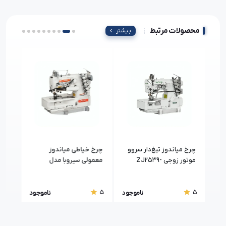
محصولات مرتبط
بیشتر
نه
چرخ میاندوز تیغ‌دار سروو
چرخ خیاطی میاندوز
چرخ 
موتور زوجی ZJ2539-
معمولی سیروبا مدل
سرخود
F006KD-W122-364
164S-1-VF-BD
5
5
5
جود
ناموجود
ناموجود