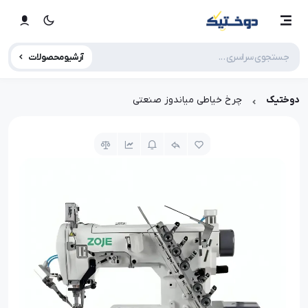
آرشیو محصولات
دوختیک
چرخ خیاطی میاندوز صنعتی