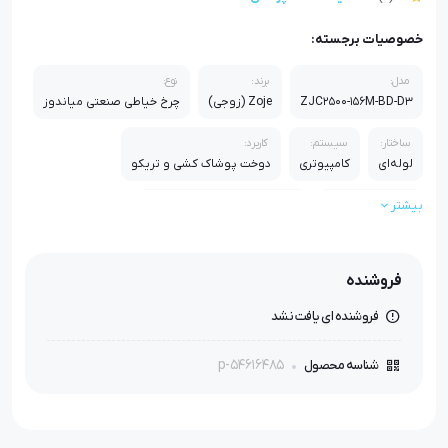
خصوصیات برجسته:
مدل:
برند:
نوع:
ZJC2500-156M-BD-D3
Zoje (زوجی)
چرخ خیاطی صنعتی میاندوز
ساختار:
سیستم:
کاربرد:
لوله‌ای
کامپیوتری
دوخت پوشاک کشی و تریکو
بیشتر
مناسب برای:
ویژگی شاخص:
آستین، یقه، دمپا
دوخت یکنواخت و انعطاف‌پذیر
مناسب استفاده:
فروشنده
کارگاهی و تولیدی
فروشنده ای یافت نشد
p-54616485
شناسه محصول