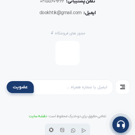
تلفن پشتیبانی:
02155609666
مزایای استفاده از چرخ میاندوز کامپیوتری
ایمیل:
dookhtik@gmail.com
لوله‌ای
استفاده از
computerized tubular coverstitch sewing
مجوز های فروشگاه
machine
مزایای متعددی برای تولیدکنندگان حرفه‌ای دارد:
دوخت یکنواخت و حرفه‌ای
حفظ انعطاف‌پذیری پارچه
افزایش سرعت تولید
کاهش خطای انسانی
عضویت
مناسب تولید انبوه
عملکرد پایدار در استفاده طولانی‌مدت
تمامی حقوق برای دوختیک محفوظ است -
نقشه سایت
به همین دلیل بسیاری از تولیدکنندگان، تهیه این دستگاه را از
مراکز تخصصی مانند
فروشگاه دوختیک
انجام می‌دهند که