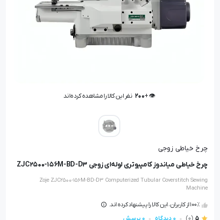
👁️ +
200
نفر این کالا را مشاهده کرده‌اند
👁️ +
200
نفر این کالا را مشاهده کرده‌اند
چرخ خیاطی زوجی
چرخ خیاطی میاندوز کامپیوتری لوله‌ای زوجی ZJC2500-156M-BD-D3
Zoje ZJC2500-156M-BD-D3 Computerized Tubular Coverstitch Sewing
Machine
100٪ از کاربران، این کالا را پیشنهاد کرده اند.
5
(0)
0 دیدگاه
0 پرسش