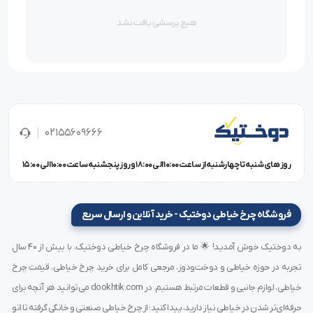
کنترل بهتر فرآیند دوخت می‌شود. این سیستم امکان تنظیم
هیچ پرسشی یافت نشد
دقیق پارامترهای دوخت را فراهم کرده و خطای انسانی را به
حداقل می‌رساند.
مزایای کنترل کامپیوتری
02155609666
یکنواختی کامل دوخت
تنظیم دقیق طول بخیه
روز های شنبه تا چهارشنبه از ساعت 10:00 الی 18:00 و روز پنجشنبه ساعت 10:00 الی 15:00
عملکرد پایدار در سرعت‌های بالا
کاهش وابستگی به مهارت اپراتور
فروشگاه چرخ خیاطی دوختیک - خرید آنلاین و ارسال سریع
این ویژگی‌ها باعث شده این مدل در خطوط تولید حرفه‌ای
به دوختیک خوش آمدید! 🌟 ما در فروشگاه چرخ خیاطی دوختیک، با بیش از ۴۰ سال
بسیار محبوب باشد.
تجربه در حوزه خیاطی و دوخت‌ودوز، مرجعی کامل برای خرید چرخ خیاطی، قیمت چرخ
خیاطی، لوازم جانبی و قطعات مرتبط هستیم. در dookhtik.com می‌توانید هر آنچه برای
حرفه‌ای‌تر شدن در خیاطی نیاز دارید، پیدا کنید؛ از چرخ خیاطی صنعتی و خانگی گرفته تا اتو
کاربردهای چرخ خیاطی میاندوز لوله‌ای