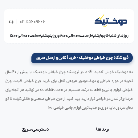
این دستگاه دارای ویژگی‌های تخصصی است که آن را برای
02155609666
کارگاه‌های صنعتی به گزینه‌ای حرفه‌ای تبدیل کرده است:
روز های شنبه تا چهارشنبه از ساعت 10:00 الی 18:00 و روز پنجشنبه ساعت 10:00 الی 15:00
سه سوزن همزمان
برای ایجاد بخیه‌های کابویی مقاوم و زیبا
موتور پرقدرت صنعتی
برای کار روی پارچه‌های ضخیم و چرمی
بخیه‌های یکنواخت و محکم
مناسب برای لباس‌های جین و کار
فروشگاه چرخ خیاطی دوختیک - خرید آنلاین و ارسال سریع
کاربرد چندمنظوره
در پوشاک، کیف، کفش و محصولات چرمی
به دوختیک خوش آمدید! 🌟 ما در فروشگاه چرخ خیاطی دوختیک، با بیش از ۴۰ سال
بدنه فلزی صنعتی
با استحکام بالا
تجربه در حوزه خیاطی و دوخت‌ودوز، مرجعی کامل برای خرید چرخ خیاطی، قیمت چرخ
طراحی ارگونومیک
جهت کاهش خستگی اپراتور
صدای کم و لرزش پایین
برای محیط‌های کاری طولانی‌مدت
خیاطی، لوازم جانبی و قطعات مرتبط هستیم. در dookhtik.com می‌توانید هر آنچه برای
مناسب برای
تولید انبوه و استفاده مداوم
حرفه‌ای‌تر شدن در خیاطی نیاز دارید، پیدا کنید؛ از چرخ خیاطی صنعتی و خانگی گرفته تا اتو
بخار، سردوز، پایه‌دوزی و جدیدترین لوازم جانبی خیاطی. ✂️
تفاوت چرخ کابویی سه سوزنه با مدل‌های
برند ها
دسترسی سریع
معمولی