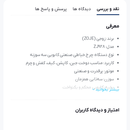
چدن
نقد و بررسی
دیدگاه ها
پرسش و پاسخ ها
اقلام همراه:
میزپایه فابریک / آنتن مخصوص دستگاه / روغن 1 لیتری / پیچ گوشتی /
معرفی
دفترچه لوازم / 1بسته سوزن
برند: زوجی (ZOJE)
خدمات:
نصب و آموزش در محل فروشگاه / تحویل کالا و پرداخت مبلغ در محل (در
مدل: ZJ928
تهران)
نوع دستگاه: چرخ خیاطی صنعتی کابویی سه سوزنه
کاربرد: مناسب دوخت جین، کاپشن، کیف، کفش و چرم
موتور: پرقدرت و صنعتی
سوزن: سه‌تایی همزمان
بخیه: کابویی محکم و یکنواخت
بیشتر بخوانید
سرعت: بالا و مناسب تولید انبوه
بدنه: فلزی مقاوم
امتیاز و دیدگاه کاربران
صدا و لرزش: کم
طراحی: ارگونومیک و صنعتی