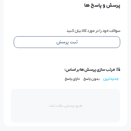
مزایای استفاده از چرخ خیاطی کابویی زوجی
پرسش و پاسخ ها
ZJ928
این مدل به دلیل داشتن سه سوزن همزمان، امکان اجرای
سوالات خود را در مورد کالا بیان کنید
دوخت‌های تزئینی و صنعتی را فراهم می‌کند. بخیه‌های
ثبت پرسش
کابویی علاوه بر زیبایی، استحکام بالایی دارند و برای لباس‌های
جین، کاپشن، کیف و کفش بسیار کاربردی هستند.
چرخ خیاطی صنعتی کابویی
زوجی به‌گونه‌ای طراحی شده که
مرتب سازی پرسش ها بر اساس:
توانایی کار مداوم و سنگین در کارگاه‌های حرفه‌ای را دارد. موتور
جدیدترین
بدون پاسخ
دارای پاسخ
پرقدرت آن باعث می‌شود دستگاه حتی روی ضخیم‌ترین
پارچه‌ها عملکرد روان و دقیقی داشته باشد.
هیچ پرسشی یافت نشد
ویژگی‌های چرخ خیاطی کابویی سه سوزنه
زوجی مدل ZJ928