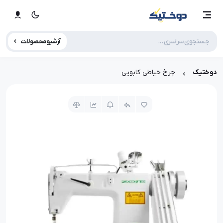
آرشیو محصولات
دوختیک
چرخ خیاطی کابویی