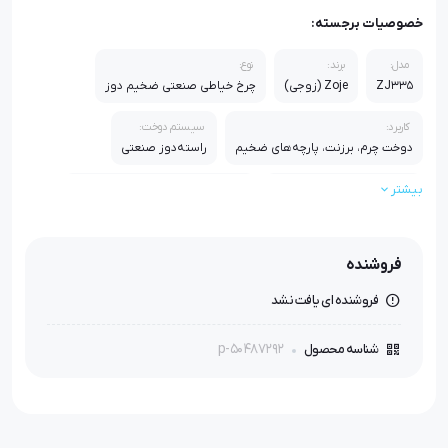
خصوصیات برجسته:
مدل:
برند:
نوع:
ZJ335
Zoje (زوجی)
چرخ خیاطی صنعتی ضخیم دوز
کاربرد:
سیستم دوخت:
دوخت چرم، برزنت، پارچه‌های ضخیم
راسته‌دوز صنعتی
بیشتر
مناسب برای:
ویژگی شاخص:
کارگاه‌های تولیدی و صنعتی
قدرت نفوذ بالا در ضخامت‌های زیاد
دوام کاری:
فروشنده
مناسب استفاده مداوم و طولانی‌مدت
فروشنده ای یافت نشد
p-50487292
شناسه محصول