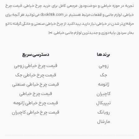
مزایای استفاده از چرخ ضخیم دوز زوجی
تجربه در حوزه خیاطی و دوخت‌ودوز، مرجعی کامل برای خرید چرخ خیاطی، قیمت چرخ
ZJ335
خیاطی، لوازم جانبی و قطعات مرتبط هستیم. در dookhtik.com می‌توانید هر آنچه برای
حرفه‌ای‌تر شدن در خیاطی نیاز دارید، پیدا کنید؛ از چرخ خیاطی صنعتی و خانگی گرفته تا اتو
افزایش سرعت تولید
کاهش خطای دوخت
بخار، سردوز، پایه‌دوزی و جدیدترین لوازم جانبی خیاطی. ✂️
مناسب برای استفاده طولانی‌مدت
کاهش هزینه تعمیر و نگهداری
برند ها
دسترسی سریع
عملکرد پایدار در شرایط کاری سنگین
زوجی
قیمت چرخ خیاطی زوجی
جک
قیمت چرخ خیاطی جک
این مزایا باعث شده بسیاری از خیاطان حرفه‌ای و
ژانومه
قیمت چرخ خیاطی صنعتی
تولیدکنندگان صنعتی، این مدل را به‌عنوان انتخاب اول خود در
کاچیران
قیمت چرخ خیاطی
نظر بگیرند. بسیاری از کاربران، خرید خود را از مجموعه‌هایی
تیپیکال
قیمت چرخ خیاطی ژانومه
مانند
فروشگاه دوختیک
انجام می‌دهند که تمرکز تخصصی
رویانگ
قیمت چرخ خیاطی کاچیران
روی تجهیزات دوخت صنعتی دارند.
مارشال