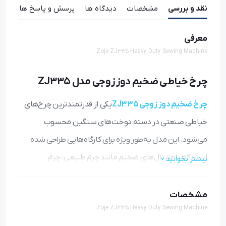
نقد و بررسی
مشخصات
دیدگاه ها
پرسش و پاسخ ها
معرفی
Zoje ZJ335 Heavy Duty Sewing Machine
چرخ خیاطی ضخیم دوز زوجی مدل ZJ335
چرخ ضخیم دوز زوجی ZJ335
یکی از قدرتمندترین چرخ‌های
خیاطی صنعتی در دسته دوخت‌های سنگین محسوب
می‌شود. این مدل به‌طور ویژه برای کارگاه‌هایی طراحی شده
است که با متریال‌های ضخیم مانند چرم طبیعی، چرم
بیشتر بخوانید
مصنوعی، برزنت، فوم، جین چندلایه و پارچه‌های صنعتی سر و
کار دارند. ساختار مستحکم، قدرت نفوذ بالای سوزن و سیستم
مشخصات
Zoje ZJ335 Heavy Duty Sewing Machine
تغذیه دقیق، باعث شده این دستگاه در میان خیاطان حرفه‌ای