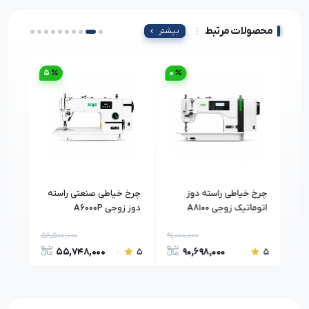
محصولات مرتبط
بیشتر
5
0
3
چرخ خیاطی راسته دوز
چرخ خیاطی صنعتی راسته
چرخ 
اتوماتیک زوجی A8100
دوز زوجی A6000P
هوشمن
58,500,000
91,000,000
16,5
55,748,000
90,698,000
5
5
5