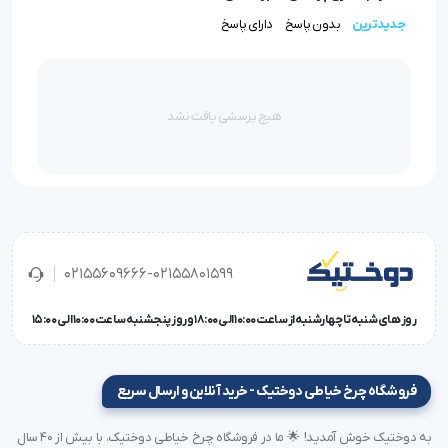
جدیدترین
بدون پاسخ
دارای پاسخ
سیستم تغذیه قدرتمند
یکی از مهم‌ترین مزایای
چرخ ضخیم دوز ZJ335
، سیستم
هیچ پرسشی یافت نشد
تغذیه هماهنگ آن است که مانع از لغزش پارچه در حین
دوخت می‌شود. این ویژگی به‌خصوص هنگام دوخت چرم و
برزنت اهمیت بالایی دارد.
دوخت یکنواخت در ضخامت‌های مختلف
02155609666-02155801599
برخلاف بسیاری از چرخ‌ها که در ضخامت‌های بالا کیفیت
روز های شنبه تا چهارشنبه از ساعت 10:00 الی 18:00 و روز پنجشنبه ساعت 10:00 الی 15:00
دوخت افت می‌کند،
Zoje ZJ335
دوختی یکنواخت و حرفه‌ای
ارائه می‌دهد.
فروشگاه چرخ خیاطی دوختیک - خرید آنلاین و ارسال سریع
به دوختیک خوش آمدید! 🌟 ما در فروشگاه چرخ خیاطی دوختیک، با بیش از ۴۰ سال