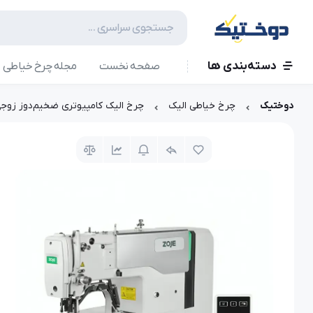
دسته‌بندی ها
صفحه نخست
مجله چرخ خیاطی
دوختیک
چرخ خیاطی الیک
چرخ الیک کامپیوتری ضخیم‌دوز زوجی 1900DHS-3-04-V4