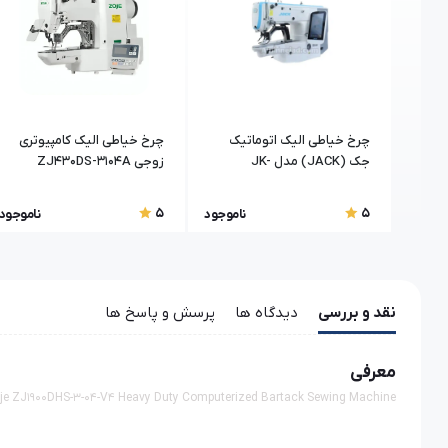
چرخ خیاطی الیک اتوماتیک
چرخ خیاطی الیک کامپیوتری
جک (JACK) مدل JK-
زوجی ZJ430DS-3104A
T1903BS-H
5
5
ناموجود
ناموجود
نقد و بررسی
دیدگاه ها
پرسش و پاسخ ها
معرفی
je ZJ1900DHS-3-04-V4 Heavy Duty Computerized Bartack Sewing Machine