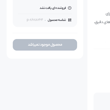
فروشنده ای یافت نشد
ای
p-86818264
شناسه محصول
های دقیق،
دارد.
محصول موجود نمیباشد
ست.