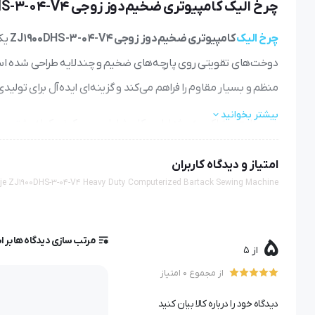
چرخ الیک کامپیوتری ضخیم‌دوز زوجی ZJ1900DHS-3-04-V4
چرخ الیک
کامپیوتری ضخیم‌دوز زوجی ZJ1900DHS-3-04-V4
یکی
دوخت‌های تقویتی روی پارچه‌های ضخیم و چندلایه طراحی شده است.
منظم و بسیار مقاوم را فراهم می‌کند و گزینه‌ای ایده‌آل برای تو
بیشتر بخوانید
در صنایع پوشاک، به‌ویژه لباس کار، شلوار جین، کیف، کوله‌پشت
استفاده از
چرخ الیک ضخیم‌دوز کامپیوتری
باعث می‌شود این نقاط ب
امتیاز و دیدگاه کاربران
je ZJ1900DHS-3-04-V4 Heavy Duty Computerized Bartack Sewing Machine
چرخ ZJ1900DHS-3-04-V4 چه نوع چرخی است؟
این مدل یک
چرخ خیاطی صنعتی الیک (Bartack)
با
سیستم کامپ
مرتب سازی دیدگاه ها بر 
5
از 5
ساختار تقویت‌شده دستگاه و برنامه‌های دوخت دقیق، امکان اجرای ا
از مجموع 0 امتیاز
الیک چیست و چه کاربردی دارد؟
دیدگاه خود را درباره کالا بیان کنید