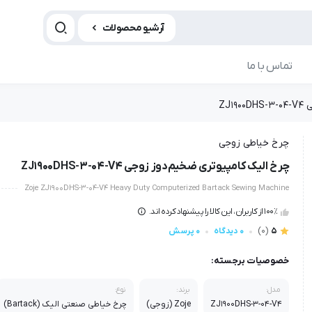
آرشیو محصولات
تماس با ما
ZJ
چرخ خیاطی زوجی
چرخ الیک کامپیوتری ضخیم‌دوز زوجی ZJ1900DHS-3-04-V4
Zoje ZJ1900DHS-3-04-V4 Heavy Duty Computerized Bartack Sewing Machine
100٪ از کاربران، این کالا را پیشنهاد کرده اند.
5
(0)
0 دیدگاه
0 پرسش
خصوصیات برجسته:
مدل:
برند:
نوع:
ZJ1900DHS-3-04-V4
Zoje (زوجی)
چرخ خیاطی صنعتی الیک (Bartack)