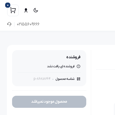
0
02155609666
فروشنده
فروشنده ای یافت نشد
p-86818264
شناسه محصول
محصول موجود نمیباشد