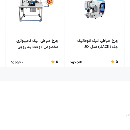
چرخ خیاطی الیک اتوماتیک
چرخ خیاطی الیک کامپیوتری
جک (JACK) مدل JK-
مخصوص دوخت بند زوجی
T1900BS-H
مدل ZJ-USM806-1900DSS
5
5
ناموجود
ناموجود
Zo