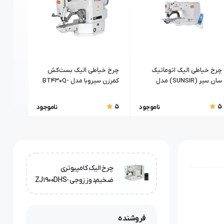
چرخ خیاطی الیک اتوماتیک
چرخ خیاطی الیک بست‌کش
سان سیر (SUNSIR) مدل
کمرزن سیروبا مدل BT430Q-
06IN C L
1904D
5
5
ناموجود
ناموجود
چرخ الیک کامپیوتری
ضخیم‌دوز زوجی ZJ1900DHS-
3-04-V4
فروشنده