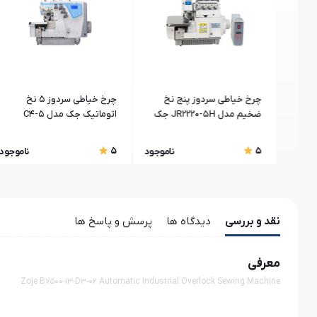
 سردوز 4 نخ زوجی
چرخ خیاطی سردوز پنج نخ
چرخ خیاطی سردوز 5 نخ
ضخیم مدل JR2220-5H جک
اتوماتیک جک مدل C4-5
(Jack)
5
5
اموجود
ناموجود
ناموجود
نقد و بررسی
دیدگاه ها
پرسش و پاسخ ها
معرفی
Zoje B7500-13-D3-02 Automatic Industrial Overlock Sewing Machine