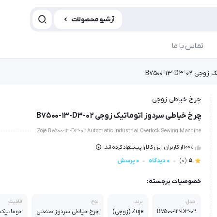
آرشیو محصولات
تماس با ما
B7500-13-D3
چرخ خیاطی زوجی
چرخ خیاطی سردوز اتوماتیک زوجی B7500-13-D3-02
Zoje B7500-13-D3-02 Automatic Industrial Overlock Sewing Machine
100٪ از کاربران، این کالا را پیشنهاد کرده اند.
5
(0)
0 دیدگاه
0 پرسش
خصوصیات برجسته:
مدل:
برند:
نوع:
قابلیت:
B7500-13-D3-02
Zoje (زوجی)
چرخ خیاطی سردوز صنعتی
اتوماتیک