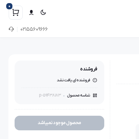
0
02155609666
فروشنده
فروشنده ای یافت نشد
p-59438183
شناسه محصول
محصول موجود نمیباشد