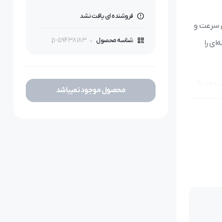
فروشنده ای یافت نشد
ش سرعت و
p-59438183
شناسه محصول
ای را
 کاملاً
محصول موجود نمیباشد
کرد