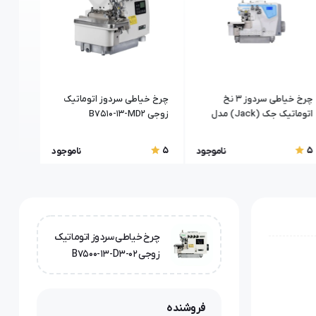
چرخ خیاطی سردوز 3 نخ
چرخ خیاطی سردوز اتوماتیک
اتوماتیک جک (Jack) مدل
زوجی B7510-13-MD2
فول‌ات
-3-24
C4-3
5
5
5
ناموجود
ناموجود
چرخ خیاطی سردوز اتوماتیک
زوجی B7500-13-D3-02
فروشنده