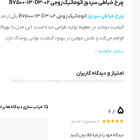
چرخ خیاطی سردوز اتوماتیک زوجی B7500-13-D3-02
چرخ خیاطی سردوز
اتوماتیک زوجی B7500-13-D3-02
یکی از مد
کیفیت دوخت در خطوط تولید طراحی شده است. این مدل با بهره‌گیر
فراهم می‌کند و نقش مهمی در بهبود کیفیت نهایی پوشاک دارد.
بیشتر بخوانید
در تولید صنعتی، سردوز یکی از حساس‌ترین مراحل دوخت محسوب 
مقاوم، مرتب و استاندارد دوخته شوند؛ موضوعی که مستقیماً روی 
امتیاز و دیدگاه کاربران
Zoje B7500-13-D3-02 Automatic Industrial Overlock Sewing Machine
چرخ B7500-13-D3-02 چه نوع سردوزی است؟
این مدل یک
چرخ خیاطی سردوز صنعتی اتوماتیک
است که برای د
مرتب سازی دیدگاه ها بر 
5
از 5
اتوماتیک دستگاه باعث کاهش دخالت اپراتور و افزایش یکنواختی د
از مجموع 0 امتیاز
سردوز اتوماتیک یعنی چه؟
دیدگاه خود را درباره کالا بیان کنید