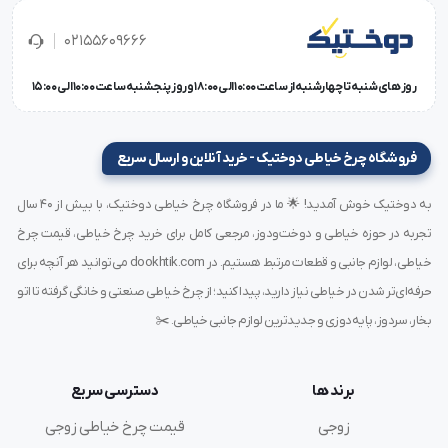
این دستگاه دارای ویژگی‌هایی است که آن را از سایر مدل‌ها
02155609666
متمایز می‌کند. بدنه فلزی و مقاوم، دوام بالایی در استفاده
روز های شنبه تا چهارشنبه از ساعت 10:00 الی 18:00 و روز پنجشنبه ساعت 10:00 الی 15:00
طولانی‌مدت به دستگاه می‌بخشد. سیستم دو پایه همزمان
فشار متعادل روی پارچه ایجاد کرده و کیفیت بخیه را بالا
فروشگاه چرخ خیاطی دوختیک - خرید آنلاین و ارسال سریع
می‌برد. موتور سروو داخلی علاوه بر مصرف پایین برق، حرارت
به دوختیک خوش آمدید! 🌟 ما در فروشگاه چرخ خیاطی دوختیک، با بیش از ۴۰ سال
کمتری تولید کرده و عمر قطعات داخلی را افزایش می‌دهد.
تجربه در حوزه خیاطی و دوخت‌ودوز، مرجعی کامل برای خرید چرخ خیاطی، قیمت چرخ
صدای کم و طراحی ارگونومیک باعث می‌شود کاربر در طول روز
خیاطی، لوازم جانبی و قطعات مرتبط هستیم. در dookhtik.com می‌توانید هر آنچه برای
کمتر دچار خستگی شود. امکان استفاده از نخ‌های ضخیم،
حرفه‌ای‌تر شدن در خیاطی نیاز دارید، پیدا کنید؛ از چرخ خیاطی صنعتی و خانگی گرفته تا اتو
تنظیم آسان بخیه، سرویس و نگهداری راحت و پشتیبانی از
بخار، سردوز، پایه‌دوزی و جدیدترین لوازم جانبی خیاطی. ✂️
قطعات جانبی اصلی از دیگر ویژگی‌های مهم این دستگاه است.
برند ها
دسترسی سریع
تفاوت چرخ خیاطی کامپیوتری با مدل‌های
زوجی
قیمت چرخ خیاطی زوجی