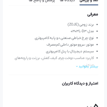
نقد و بررسی
دیدگاه ها
پرسش و پاسخ ها
معرفی
برند: زوجی (ZOJE)
مدل: 0303L-D3
نوع: چرخ خیاطی صنعتی دو پایه کامپیوتری
موتور: سروو موتور داخلی کم‌مصرف
سیستم: دیجیتال با پنل کامپیوتری
کاربرد: مناسب دوخت چرم، کیف، کفش، برزنت و پارچه‌های
صنعتی
بیشتر بخوانید
طول بخیه: تنظیم دیجیتال و دقیق
قابلیت کار با نخ‌های ضخیم
امتیاز و دیدگاه کاربران
صدای کم و لرزش پایین
طراحی ارگونومیک و مقاوم برای استفاده طولانی‌مدت
مصرف انرژی بهینه و اقتصادی