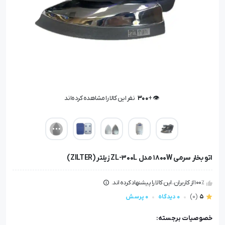
👁️ +
300
نفر این کالا را مشاهده کرده‌اند
👁️ +
300
نفر این کالا را مشاهده کرده‌اند
اتو بخار سرمی 1800W مدل ZL-300L زیلتر (ZILTER)
100٪ از کاربران، این کالا را پیشنهاد کرده اند.
5
(0)
0 دیدگاه
0 پرسش
خصوصیات برجسته: