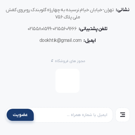
نشانی:
تهران-خیابان خیام نرسیده به چهارراه گلوبندک روبروی کفش
ملی پلاک 756
تلفن پشتیبانی:
02155609666-02155801599
ایمیل:
dookhtik@gmail.com
مجوز های فروشگاه
عضویت