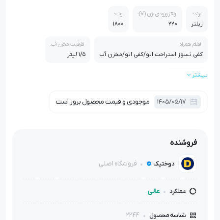
برند:
ولتاژ ورودی برق (V):
وات:
زیلتر
220
1800
اقلام همراه:
ظرفیت مخزن آب:
کفی نسوز استراحت اتو/کفی اتو/مخزن آب
1/5 لیتر
بیشتر
گارانتی:
گارانتی 1 ساله
موجودی و قیمت محصول بروز است
1405/05/17
فروشنده
فروشگاه اصلی
دوختیک
عالی
عملکرد
2244
شناسه محصول