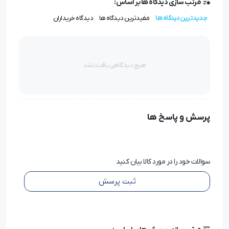
مرتب سازی دیدگاه ها بر اساس:
جدیدترین دیدگاه ها
مفیدترین دیدگاه ها
دیدگاه خریداران
تانک آب: 1.5 لیتر قابل شارژ
سیستم بخار: قوی و پرقدرت
هیچ دیدگاهی یافت نشد
موارد استفاده : برای انواع پارچه‌ها
پرسش و پاسخ ها
طراحی: ارگونومیک و راحت برای استفاده
کاربرد اتو بخار سرمی 1800W مدل ZL-300L
سوالات خود را در مورد کالا بیان کنید
زیلتر (ZILTER):
ثبت پرسش
اتو بخار سرمی باعث آسانی و سرعت بخشیدن به فرآیند اتو کردن
لباس ها می شود.