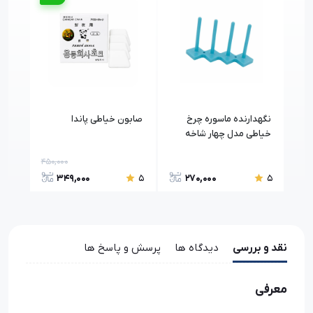
 با
نگهدارنده ماسوره چرخ
صابون خیاطی پاندا
متر 
نوک 0.5 میلی متر بسته 50
خیاطی مدل چهار شاخه
شون
طرح لوزی
450,000
550,
349,000
270,000
5
5
5
نقد و بررسی
دیدگاه ها
پرسش و پاسخ ها
معرفی