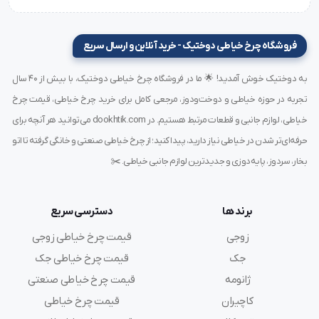
تهیه این سوزن از یک
فروشگاه معتبر قطعات چرخ خیاطی
فروشگاه چرخ خیاطی دوختیک - خرید آنلاین و ارسال سریع
اهمیت بالایی دارد. فروشگاه‌های تخصصی، معمولاً
سوزن‌های اصل گروز را با بسته‌بندی استاندارد، تنوع سایز و
به دوختیک خوش آمدید! 🌟 ما در فروشگاه چرخ خیاطی دوختیک، با بیش از ۴۰ سال
اطلاعات فنی دقیق ارائه می‌دهند. هنگام خرید حتماً به
تجربه در حوزه خیاطی و دوخت‌ودوز، مرجعی کامل برای خرید چرخ خیاطی، قیمت چرخ
خیاطی، لوازم جانبی و قطعات مرتبط هستیم. در dookhtik.com می‌توانید هر آنچه برای
مشخصات روی بسته توجه کنید تا مطمئن شوید سایز 12 و
حرفه‌ای‌تر شدن در خیاطی نیاز دارید، پیدا کنید؛ از چرخ خیاطی صنعتی و خانگی گرفته تا اتو
مدل VRUE 1717 دقیقاً مناسب چرخ شماست.
بخار، سردوز، پایه‌دوزی و جدیدترین لوازم جانبی خیاطی. ✂️
مزایای استفاده از سوزن گروز مخصوص
برند ها
دسترسی سریع
پارچه‌های سبک
زوجی
قیمت چرخ خیاطی زوجی
دوخت کاملاً دقیق، تمیز و بدون نقص
جک
قیمت چرخ خیاطی جک
دوام بالا در دوخت‌های طولانی و صنعتی
ژانومه
قیمت چرخ خیاطی صنعتی
کاهش تعویض مکرر سوزن در خطوط تولید
کاچیران
قیمت چرخ خیاطی
بهبود کیفیت نهایی دوخت در محصولات ظریف