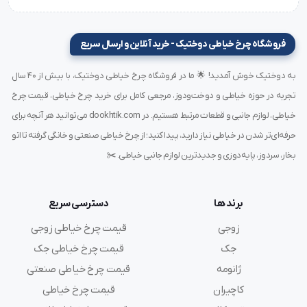
کاربرد گسترده دارد و با نفوذ بالا در لایه‌های سخت، دوختی
یکنواخت، محکم و بدون نقص ارائه می‌دهد.
فروشگاه چرخ خیاطی دوختیک - خرید آنلاین و ارسال سریع
به دوختیک خوش آمدید! 🌟 ما در فروشگاه چرخ خیاطی دوختیک، با بیش از ۴۰ سال
انتخاب فروشگاه مناسب برای خرید سوزن گروز
تجربه در حوزه خیاطی و دوخت‌ودوز، مرجعی کامل برای خرید چرخ خیاطی، قیمت چرخ
خیاطی، لوازم جانبی و قطعات مرتبط هستیم. در dookhtik.com می‌توانید هر آنچه برای
یکی از نکات مهم در انتخاب سوزن‌های صنعتی، اطمینان از
حرفه‌ای‌تر شدن در خیاطی نیاز دارید، پیدا کنید؛ از چرخ خیاطی صنعتی و خانگی گرفته تا اتو
اصالت کالا و تطابق کامل آن با نوع پروژه است. پیشنهاد
بخار، سردوز، پایه‌دوزی و جدیدترین لوازم جانبی خیاطی. ✂️
می‌کنیم خرید خود را از یک
فروشگاه
تخصصی
سوزن
صنعتی
گروز
انجام دهید. این فروشگاه‌ها محصولات اصل، راهنمایی
برند ها
دسترسی سریع
فنی، و اطلاعات دقیق فنی را ارائه می‌دهند تا انتخابی آگاهانه
زوجی
قیمت چرخ خیاطی زوجی
و حرفه‌ای داشته باشید.
جک
قیمت چرخ خیاطی جک
ژانومه
قیمت چرخ خیاطی صنعتی
مزایای استفاده از سوزن TVX5 سایز 20 در
کاچیران
قیمت چرخ خیاطی