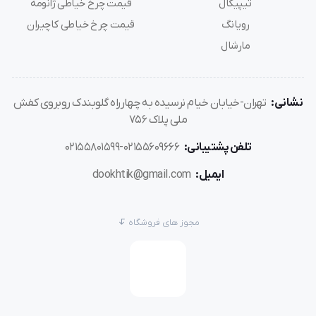
دوخت‌های ضخیم
تیپیکال
قیمت چرخ خیاطی ژانومه
رویانگ
قیمت چرخ خیاطی کاچیران
افزایش استحکام دوخت در محصولات چرمی و زمستانی
مارشال
کاهش ضایعات پارچه و نخ در فرآیند تولید
بهبود عملکرد دستگاه در سرعت بالا
دوخت یکنواخت در تمام طول پارچه
نشانی:
تهران-خیابان خیام نرسیده به چهارراه گلوبندک روبروی کفش
افزایش بازدهی کارگاه در پروژه‌های فشرده
ملی پلاک 756
تلفن پشتیبانی:
02155609666-02155801599
مشخصات فنی سوزن TVX5 سایز 20 گروز
ایمیل:
dookhtik@gmail.com
مدل:
TVX5
سایز:
20
مجوز های فروشگاه
برند:
گروز (Groz-Beckert)
جنس بدنه:
فولاد سخت‌کاری‌شده با روکش ضدزنگ
نوک:
تیز و مقاوم برای نفوذ در لایه‌های ضخیم
کاربرد:
دوخت چرم، برزنت، جین ضخیم، کاپشن، لباس ایمنی
نوع استفاده:
صنعتی، ضخیم‌دوزی