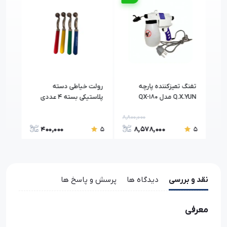
تفنگ تمیزکننده پارچه
رولت خیاطی دسته
مارک
Q.X.YUN مدل QX-180
پلاستیکی بسته 4 عددی
8,800,000
400,000
8,578,000
5
5
5
نقد و بررسی
دیدگاه ها
پرسش و پاسخ ها
معرفی