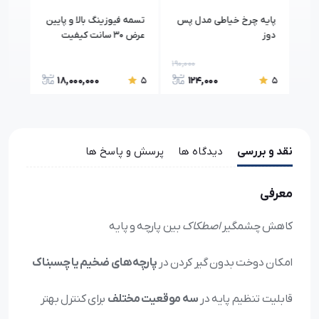
وچک
پایه چرخ خیاطی مدل پس
تسمه فیوزینگ بالا و پایین
دینا
دوز
عرض 30 سانت کیفیت
درجه یک
برند satex
190,000
120,0
18,000,000
124,000
5
5
5
نقد و بررسی
دیدگاه ها
پرسش و پاسخ ها
معرفی
کاهش چشمگیر
اصطکاک
بین پارچه و پایه
امکان دوخت بدون گیر کردن در
پارچه‌های ضخیم یا چسبناک
قابلیت تنظیم پایه در
سه موقعیت مختلف
برای کنترل بهتر