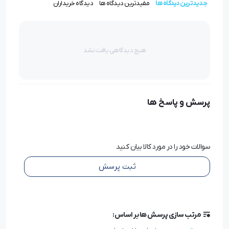
جدیدترین دیدگاه ها
مفیدترین دیدگاه ها
دیدگاه خریداران
در این مقاله، همه چیز رو درباره این پایه کاربردی یاد می‌گیریم؛
از عملکرد و کاربردها گرفته تا مزایا، نصب، نکات خرید و
هیچ دیدگاهی یافت نشد
مشخصات فنی.
پایه غلطک دار سه حالته تفلون چیست؟
پرسش و پاسخ ها
این پایه از سری پایه‌های
پیشرفته و چند منظوره
است که
مخصوص چرخ‌های خیاطی صنعتی طراحی شده. ساختار آن
سوالات خود را در مورد کالا بیان کنید
شامل موارد زیر است:
ثبت پرسش
غلطک‌های روان در بخش زیرین و جلویی پایه
جنس تفلون ضد اصطکاک
برای حرکت روان‌تر روی پارچه‌های
مرتب سازی پرسش ها بر اساس:
حساس