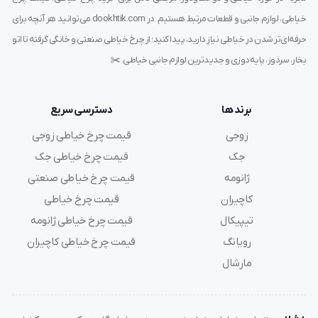
خیاطی، لوازم جانبی و قطعات مرتبط هستیم. در dookhtik.com می‌توانید هر آنچه برای
قابلیت تنظیم پایه در
سه موقعیت مختلف
برای کنترل بهتر
حرفه‌ای‌تر شدن در خیاطی نیاز دارید، پیدا کنید؛ از چرخ خیاطی صنعتی و خانگی گرفته تا اتو
بخار، سردوز، پایه‌دوزی و جدیدترین لوازم جانبی خیاطی. ✂️
جلوگیری از برق افتادن یا آسیب به سطح پارچه
مناسب برای انواع پروژه‌های
چرم‌دوزی، کیف‌دوزی،
برند ها
دسترسی سریع
کاپشن‌دوزی و کارهای سنگین
زوجی
قیمت چرخ خیاطی زوجی
جک
قیمت چرخ خیاطی جک
این پایه مخصوصاً در تولیدات حرفه‌ای و سری‌دوزی‌ها کاربرد
ژانومه
قیمت چرخ خیاطی صنعتی
زیادی دارد.
کاچیران
قیمت چرخ خیاطی
تیپیکال
قیمت چرخ خیاطی ژانومه
قابلیت سه حالته پایه چیست؟
رویانگ
قیمت چرخ خیاطی کاچیران
مارشال
یکی از جذاب‌ترین ویژگی‌های این پایه،
قابلیت سه حالته بودن
آن
است. این قابلیت به خیاط اجازه می‌دهد که بسته به نوع