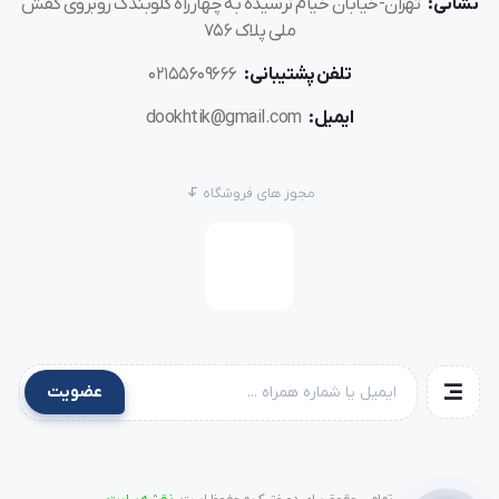
پارچه و موقعیت دوخت، پایه را در یکی از سه حالت مختلف قرار
نشانی:
تهران-خیابان خیام نرسیده به چهارراه گلوبندک روبروی کفش
ملی پلاک 756
دهد:
تلفن پشتیبانی:
02155609666
حالت استاندارد:
مناسب برای بیشتر پارچه‌ها و دوخت‌های
ایمیل:
dookhtik@gmail.com
عمومی.
حالت فشار کمتر:
مخصوص پارچه‌های براق یا حساس که نباید
مجوز های فروشگاه
فشرده شوند.
حالت فشار بیشتر:
برای پارچه‌های ضخیم و چند لایه مثل چرم،
برزنت یا جیر.
با تغییر حالت، فشار پایه روی پارچه تنظیم شده و باعث
عضویت
می‌شود
پارچه به‌راحتی و بدون گیر حرکت کند
.