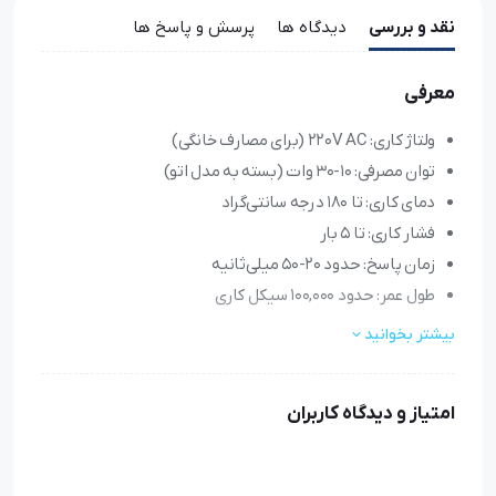
نقد و بررسی
دیدگاه ها
پرسش و پاسخ ها
معرفی
ولتاژ کاری: 220V AC (برای مصارف خانگی)
توان مصرفی: 10-30 وات (بسته به مدل اتو)
دمای کاری: تا 180 درجه سانتی‌گراد
فشار کاری: تا 5 بار
زمان پاسخ: حدود 20-50 میلی‌ثانیه
طول عمر: حدود 100,000 سیکل کاری
بیشتر بخوانید
بوبین شیر برقی اتو بخار: قطعه‌ای حیاتی برای عملکرد بهینه
بوبین شیر برقی یکی از
امتیاز و دیدگاه کاربران
قطعات کلیدی
در اتوهای بخار
است که
نقش مهمی در کنترل جریان بخار ایفا می‌کند. این
قطعه
الکترومغناطیسی
که گاهی به عنوان "سیم‌پیچ شیر برقی" نیز