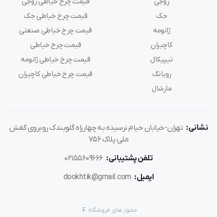
زوجی
قیمت چرخ خیاطی زوجی
جک
قیمت چرخ خیاطی جک
مشکلات رایج بوبین شیر برقی در اتو بخار:
ژانومه
قیمت چرخ خیاطی صنعتی
عدم خروج بخار
کاچیران
قیمت چرخ خیاطی
نشت مداوم بخار
تیپیکال
قیمت چرخ خیاطی ژانومه
خروج نامنظم بخار
رویانگ
قیمت چرخ خیاطی کاچیران
مارشال
روش‌های عیب یابی:
بررسی اتصالات الکتریکی
نشانی:
تهران-خیابان خیام نرسیده به چهارراه گلوبندک روبروی کفش
ملی پلاک 756
تست مقاومت بوبین با مولتی‌متر
بررسی عملکرد مکانیکی شیر
تلفن پشتیبانی:
02155609666
ایمیل:
dookhtik@gmail.com
تعویض بوبین شیر برقی اتو بخار
مجوز های فروشگاه
در صورت خرابی بوبین، مراحل تعویض به شرح زیر است: