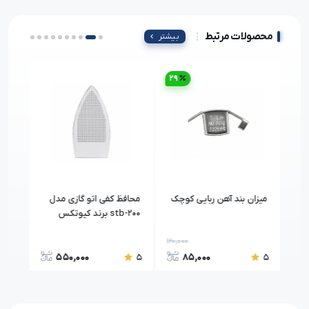
محصولات مرتبط
بیشتر
29
35
پس
میزان بند آهن ربایی کوچک
محافظ کفی اتو گازی مدل
پایه
stb-200 برند کیوتکس
120,000
190,
550,000
85,000
5
5
5