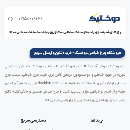
کنترل دقیق جریان بخار
02155609666
جلوگیری از نشت بخار در زمان عدم استفاده
امکان تنظیم میزان بخار خروجی
روز های شنبه تا چهارشنبه از ساعت 10:00 الی 18:00 و روز پنجشنبه ساعت 10:00 الی 15:00
انواع بوبین شیر برقی برای اتو بخار
فروشگاه چرخ خیاطی دوختیک - خرید آنلاین و ارسال سریع
بوبین‌های شیر برقی اتو بخار در انواع مختلفی عرضه می‌شوند:
به دوختیک خوش آمدید! 🌟 ما در فروشگاه چرخ خیاطی دوختیک، با بیش از ۴۰ سال
تجربه در حوزه خیاطی و دوخت‌ودوز، مرجعی کامل برای خرید چرخ خیاطی، قیمت چرخ
بوبین‌های 220 ولت
: برای اتوهای خانگی
خیاطی، لوازم جانبی و قطعات مرتبط هستیم. در dookhtik.com می‌توانید هر آنچه برای
بوبین‌های 380 ولت
: برای اتوهای صنعتی
بوبین‌های تک سیم‌پیچ
حرفه‌ای‌تر شدن در خیاطی نیاز دارید، پیدا کنید؛ از چرخ خیاطی صنعتی و خانگی گرفته تا اتو
بوبین‌های دو سیم‌پیچ
: برای کنترل دقیق‌تر
بخار، سردوز، پایه‌دوزی و جدیدترین لوازم جانبی خیاطی. ✂️
برند ها
دسترسی سریع
عیب یابی بوبین شیر برقی اتو بخار