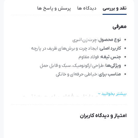
نقد و بررسی
دیدگاه ها
پرسش و پاسخ ها
معرفی
نوع محصول
: چرت زن انبری
کاربرد اصلی
: ایجاد چرت و برش‌های ظریف در پارچه
جنس تیغه
: فولاد مقاوم
ویژگی‌ها
: طراحی ارگونومیک، سبک و قابل حمل
مناسب برای
: خیاطی حرفه‌ای و خانگی
بیشتر بخوانید
چرت زن انبری: ابزار حرفه‌ای برای چرت زنی و
برش دقیق پارچه
امتیاز و دیدگاه کاربران
در
صنعت خیاطی
و تولیدات پوشاک، استفاده از ابزارهای دقیق
و باکیفیت اهمیت بالایی دارد. یکی از این ابزارها،
چرت زن