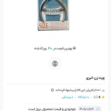
🤩 بهترین قیمت در
30
روز گذشته
👁️ +
200
نفر این کالا را مشاهده کرده‌اند
🤩 بهترین قیمت در
30
روز گذشته
چرت زن انبری
100٪ از کاربران، این کالا را پیشنهاد کرده اند.
5
(0)
0 دیدگاه
0 پرسش
موجودی و قیمت محصول بروز است
1405/05/16