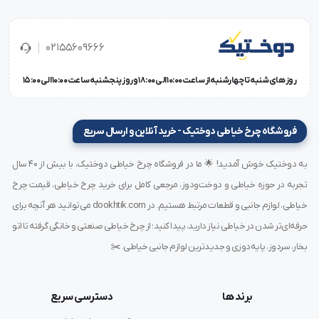
چرت زن انبری وزن کمی دارد و به‌راحتی در
کارگاه‌های خیاطی
یا
استفاده خانگی
قابل استفاده است.
02155609666
روز های شنبه تا چهارشنبه از ساعت 10:00 الی 18:00 و روز پنجشنبه ساعت 10:00 الی 15:00
4.
کاربرد چندمنظوره
این ابزار نه تنها برای ایجاد چرت، بلکه برای برش‌های کوچک و
فروشگاه چرخ خیاطی دوختیک - خرید آنلاین و ارسال سریع
ظریف در پارچه‌های مختلف کاربرد دارد.
به دوختیک خوش آمدید! 🌟 ما در فروشگاه چرخ خیاطی دوختیک، با بیش از ۴۰ سال
تجربه در حوزه خیاطی و دوخت‌ودوز، مرجعی کامل برای خرید چرخ خیاطی، قیمت چرخ
کاربردهای چرت زن انبری
خیاطی، لوازم جانبی و قطعات مرتبط هستیم. در dookhtik.com می‌توانید هر آنچه برای
حرفه‌ای‌تر شدن در خیاطی نیاز دارید، پیدا کنید؛ از چرخ خیاطی صنعتی و خانگی گرفته تا اتو
ایجاد چرت برای دوخت دقیق
بخار، سردوز، پایه‌دوزی و جدیدترین لوازم جانبی خیاطی. ✂️
برش‌های کوچک و ظریف در پارچه‌های حساس
استفاده در دوخت زیپ و جیب‌های کوچک
کاربرد در خیاطی صنعتی و خانگی
برند ها
دسترسی سریع
ابزار کمکی در طراحی الگو و دوخت‌های پیچیده