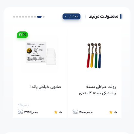
محصولات مرتبط
بیشتر
22
رولت خیاطی دسته
صابون خیاطی پاندا
مغزی
پلاستیکی بسته 4 عددی
عدد
450,000
349,000
400,000
5
5
5