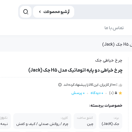
آرشیو محصولات
تماس با ما
J)
چرخ خیاطی جک
چرخ خیاطی دو پایه اتوماتیک مدل H5 جک (Jack)
100٪ از کاربران، این کالا را پیشنهاد کرده اند.
5
(0)
0 دیدگاه
0 پرسش
خصوصیات برجسته:
برند:
کشور ساخت:
کاربرد:
تکنولو
جک (JacK)
چین
چرم / روکش صندلی / کیف و کفش
نیمه 