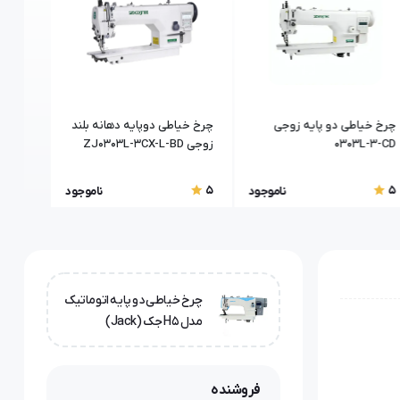
چرخ خیاطی دو پایه زوجی
چرخ خیاطی دوپایه دهانه بلند
چرخ خی
0303L-3-CD
زوجی ZJ0303L-3CX-L-BD
D4
5
5
5
ناموجود
ناموجود
چرخ خیاطی دو پایه اتوماتیک
مدل H5 جک (Jack)
فروشنده