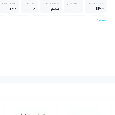
سوزن مورد نیاز:
تعداد سوزن:
ضخامت دوخت:
گام دوخت:
تعداد دوخت در
DPx17
1
ضخیم
8
2000
بیشتر
تعداد پایه:
سرعت (دور موتور در دقیقه):
نوع کمپلت:
موتور:
سایز
دو پایه
2000
درشت
سروو موتور
50*255*680
جنس بدنه:
چدن
اقلام همراه:
آنتن مخصوص دستگاه / روغن 1 لیتری / پیچ گوشتی / دفترچه لوازم / 1بسته سوزن
استاندارد:
استانداردCE اروپا , استاندارد جهانی PSE , ایزو 9001 و ایزو 14000 از شرکت TUV