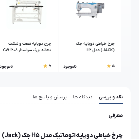
پایه 8 درجه
چرخ خیاطی دوپایه جک
چرخ دوپایه هفت و هشت
پیکال
(JACK) مدل H2
دهانه بزرگ سواستار CW-1208
5
5
اموجود
ناموجود
ناموجود
نقد و بررسی
دیدگاه ها
پرسش و پاسخ ها
معرفی
چرخ خیاطی دو پایه اتوماتیک مدل H5 جک (Jack)