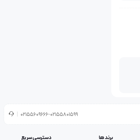
ایجاد
نمود با توجه به اینکه این نوع چرخ خیاطی بی صدا بوده قابل استفاده در منازل و آپارتمان های مسکونی می باشد این چرخ خیاطی مجهز به چراغ LED
خود یک صفحه نمایشگر دیجیتالی دارد که می توان با استفاده از دکمه های روی پنل از امکانات ویژه و کاربردی H5 استفاده
ار دهد پایه
02155609666-02155801599
برند ها
دسترسی سریع