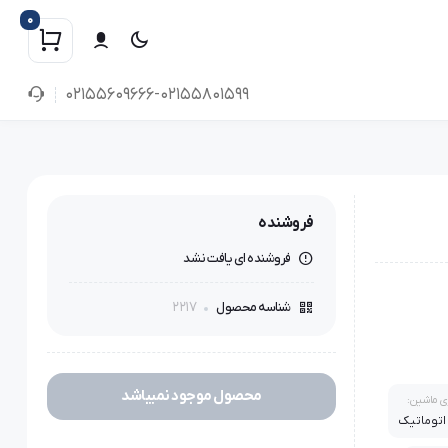
0
02155609666-02155801599
فروشنده
فروشنده ای یافت نشد
2217
شناسه محصول
محصول موجود نمیباشد
ژی ماشین:
اتوماتیک