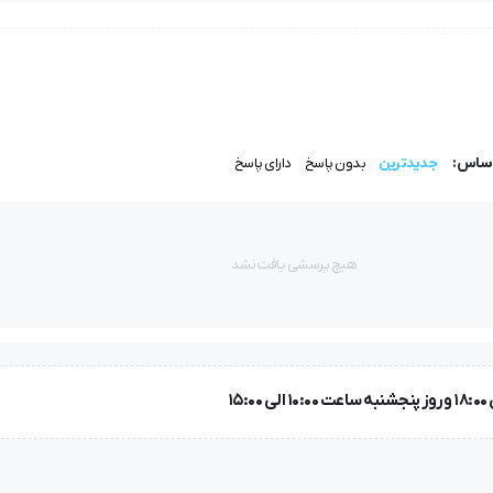
ود چرخ خیاطی دوپایه خود را نیز از لحاظ ظاهری و همچنین تقویت فنی 
بلیت تنظیم سرعت جهت افزایش یا کاهش سرعت دوخت را دارا می باشد.
اساس:
جدیدترین
بدون پاسخ
دارای پاسخ
این محصول بر روی بدنه 
هیچ پرسشی یافت نشد
از آپشن های دوپایه h5 است یعنی هر زمان اپراتور پای خود را از روی پدال بردارد و یا پاشنه پایش را روی پدال فش
ل نخ آخر دوخت قطع می شود.
خ اضافه ای نمی ماند و به مرور زمان در مصرف نخ صرفه جویی می شود.