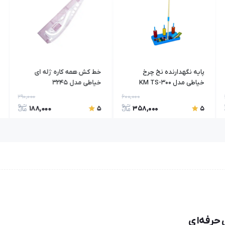
پایه نگهدارنده نخ چرخ
خط کش همه کاره ژله ای
خیاطی مدل KM TS-300
خیاطی مدل 3245
290,000
600,000
188,000
358,000
5
5
 حرفه‌ای