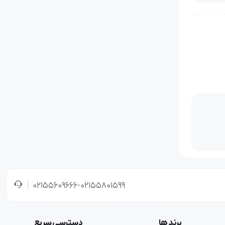
گذاری
02155609666-02155801599
برند ها
دسترسی سریع