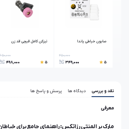
صابون خیاطی پاندا
تیزکن کامل قیچی قد زن
650,000
450,000
120,000
498,000
349,000
58
5
5
نقد و بررسی
دیدگاه ها
پرسش و پاسخ ها
معرفی
مارک بر المنتی رزاتکس: راهنمای جامع برای خیاطان