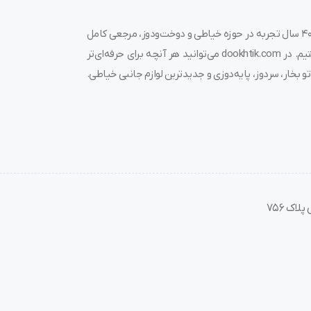
به دوختیک خوش آمدید! 🌟 ما در فروشگاه چرخ خیاطی دوختیک، با بیش از ۴۰ سال تجربه در حوزه خیاطی و دوخت‌ودوز، مرجعی کامل
برای خرید چرخ خیاطی، قیمت چرخ خیاطی، لوازم جانبی و قطعات مرتبط هستیم. در dookhtik.com می‌توانید هر آنچه برای حرفه‌ای‌تر
و بخار، سردوز، پایه‌دوزی و جدیدترین لوازم جانبی خیاطی.
ش دقیق پارچه را نیز فراهم می‌کند. این ویژگی دوگانه باعث می‌شود تا خیا
ای این قابلیت عبارتند از:
اک 756