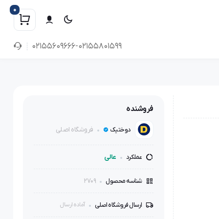
0
02155609666-02155801599
فروشنده
فروشگاه اصلی
دوختیک
عالی
عملکرد
2709
شناسه محصول
ارسال فروشگاه اصلی
آماده ارسال