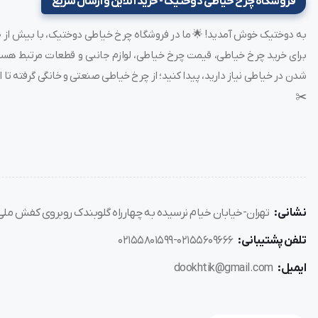
فروشگاه چرخ خیاطی دوختیک - خرید آنلاین و ارسال سریع
برش مارک و نوار: دو کاربرد در یک دستگاه
شدن در خیاطی نیاز دارید، پیدا کنید؛ از چرخ خیاطی صنعتی و خانگی گرفته تا ات
دستگاه برش مارک
رزاتکس علاوه بر قابلیت علامت‌گذاری، امکان بر
✂️
بتوانند در یک مرحله، هم علامت‌گذاری و هم برش را انجام دهند. مزای
کاهش زمان آماده‌سازی پارچه
افزایش دقت در برش با توجه به علامت‌گذاری دقیق
کاهش ضایعات پارچه
بهبود کیفیت نهایی محصول
نشانی:
تهران-خیابان خیام نرسیده به چهارراه گلوبندک روبروی کفش ملی پل
تلفن پشتیبانی:
02155609666-02155801599
نحوه کار با دستگاه حرارتی برش مارک و نوار
ایمیل:
dookhtik@gmail.com
تنظیم دمای مناسب براساس نوع پارچه
قرار دادن پارچه در محل مخصوص دستگاه