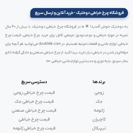
فروشگاه چرخ خیاطی دوختیک - خرید آنلاین و ارسال سریع
خرید دوک نخ پلی استر کد ۵۰۰
به دوختیک خوش آمدید! 🌟 ما در فروشگاه چرخ خیاطی دوختیک، با بیش از ۴۰ سال
برای خرید نخ باکیفیت باید از فروشگاهی معتبر اقدام کنید. در
تجربه در حوزه خیاطی و دوخت‌ودوز، مرجعی کامل برای خرید چرخ خیاطی، قیمت چرخ
فروشگاه پیشگام دوخت امین
می‌توانید دوک نخ پلی استر کد
خیاطی، لوازم جانبی و قطعات مرتبط هستیم. در dookhtik.com می‌توانید هر آنچه برای
۵۰۰ را با اطمینان از کیفیت و اصالت کالا تهیه کنید. این
حرفه‌ای‌تر شدن در خیاطی نیاز دارید، پیدا کنید؛ از چرخ خیاطی صنعتی و خانگی گرفته تا اتو
بخار، سردوز، پایه‌دوزی و جدیدترین لوازم جانبی خیاطی. ✂️
فروشگاه با سابقه طولانی در تأمین نخ و لوازم خیاطی، مرجعی
مطمئن برای خیاطان و تولیدکنندگان پوشاک است.
برند ها
دسترسی سریع
زوجی
قیمت چرخ خیاطی زوجی
مشخصات فنی دوک نخ پلی استر کد ۵۰۰
جک
قیمت چرخ خیاطی جک
نوع نخ: پلی استر صنعتی
ژانومه
قیمت چرخ خیاطی صنعتی
کد محصول: ۵۰۰
کاچیران
قیمت چرخ خیاطی
مقاومت: بالا در برابر کشش و پارگی
تیپیکال
قیمت چرخ خیاطی ژانومه
رنگ: ثابت در برابر شستشو