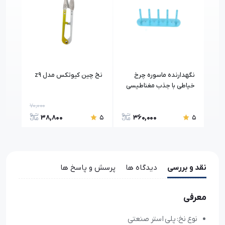
ر
نگهدارنده ماسوره چرخ
نخ چین کیوتکس مدل z9
پایه
خیاطی با جذب مغناطیسی
خیاطی 
قوی مدل پنج شاخه
70,000
5,30
38,800
360,000
5
5
5
نقد و بررسی
دیدگاه ها
پرسش و پاسخ ها
معرفی
نوع نخ: پلی استر صنعتی