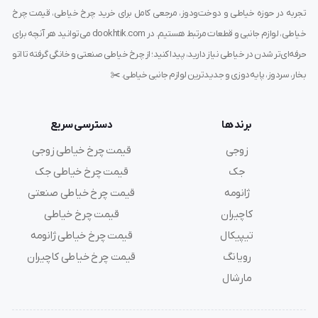
تجربه در حوزه خیاطی و دوخت‌ودوز، مرجعی کامل برای خرید چرخ خیاطی، قیمت چرخ
برند با
استفاده از بهترین متریال و تکنولوژی روز
تولید
خیاطی، لوازم جانبی و قطعات مرتبط هستیم. در dookhtik.com می‌توانید هر آنچه برای
شده‌اند.
حرفه‌ای‌تر شدن در خیاطی نیاز دارید، پیدا کنید؛ از چرخ خیاطی صنعتی و خانگی گرفته تا اتو
بخار، سردوز، پایه‌دوزی و جدیدترین لوازم جانبی خیاطی. ✂️
دوام و مقاومت بالا
: سوزن
DCx27 سایز 18
از
آلیاژ ضدزنگ و
مقاوم در برابر خمیدگی و شکستگی
ساخته شده است. این
برند ها
دسترسی سریع
ویژگی باعث می‌شود که در
دوخت‌های صنعتی و
زوجی
قیمت چرخ خیاطی زوجی
طولانی‌مدت
بهترین عملکرد را داشته باشد.
جک
قیمت چرخ خیاطی جک
ژانومه
قیمت چرخ خیاطی صنعتی
جلوگیری از آسیب به پارچه و نخ
: طراحی خاص نوک سوزن
پارگی
کاچیران
قیمت چرخ خیاطی
نخ و آسیب به پارچه را کاهش می‌دهد
و در نتیجه دوختی
تیپیکال
قیمت چرخ خیاطی ژانومه
تمیز و یکنواخت
ایجاد می‌کند.
رویانگ
قیمت چرخ خیاطی کاچیران
مارشال
مناسب برای انواع پارچه‌ها
: این سوزن برای
دوخت انواع
پارچه‌های ضخیم و کشی
مناسب است و در
کارگاه‌های