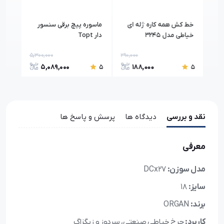
خط کش همه کاره ژله ای
ماسوره پیچ برقی سنسور
متر 
خیاطی مدل 3245
دار Topt
شون
5,300,000
290,000
40,0
5,089,000
188,000
5
5
5
نقد و بررسی
دیدگاه ها
پرسش و پاسخ ها
معرفی
مدل سوزن:
DCx27
سایز:
18
برند:
ORGAN
کاربرد:
چرخ خیاطی صنعتی، سردوز و زیگزاگ