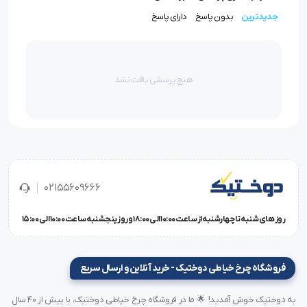
سوزن DCx27 سایز 18 ارگان
به دلیل طراحی منحصر‌به‌فرد و
جدیدترین
بدون پاسخ
دارای پاسخ
مقاومت بالای خود، برای دوخت انواع پارچه‌های ضخیم و
پرکاربرد استفاده می‌شود. برخی از
کاربردهای اصلی این سوزن
هیچ پرسشی یافت نشد
عبارت‌اند از:
دوخت پارچه‌های ضخیم مانند جین، کتان و چرم مصنوعی
استفاده در چرخ‌های خیاطی صنعتی برای دوخت‌های
حرفه‌ای
مناسب برای چرخ‌های سردوز جهت دوخت مقاوم و بادوام
02155609666
کاربرد در چرخ‌های زیگزاگ جهت دوخت‌های مستحکم و تمیز
روز های شنبه تا چهارشنبه از ساعت 10:00 الی 18:00 و روز پنجشنبه ساعت 10:00 الی 15:00
چرا باید سوزن DCx27 سایز 18 ارگان را انتخاب کنیم؟
فروشگاه چرخ خیاطی دوختیک - خرید آنلاین و ارسال سریع
کیفیت بی‌نظیر برند ارگان
: برند
ORGAN
یکی از پیشروهای
به دوختیک خوش آمدید! 🌟 ما در فروشگاه چرخ خیاطی دوختیک، با بیش از ۴۰ سال
تولید سوزن‌های چرخ خیاطی در جهان است. سوزن‌های این