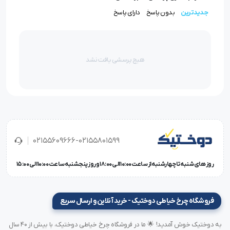
جدیدترین
بدون پاسخ
دارای پاسخ
مزایای استفاده از سوزن DCx27 سایز ۱۱ ارگان
افزایش کیفیت دوخت:
با استفاده از این سوزن، دوخت‌هایی
هیچ پرسشی یافت نشد
صاف و بدون نقص خواهید داشت که به بهبود ظاهر محصول
نهایی کمک می‌کند.
کاهش خرابی نخ:
طراحی مناسب این سوزن‌ها باعث کاهش
پارگی نخ در حین دوخت می‌شود که به افزایش بهره‌وری کمک
02155609666-02155801599
می‌کند.
روز های شنبه تا چهارشنبه از ساعت 10:00 الی 18:00 و روز پنجشنبه ساعت 10:00 الی 15:00
سازگاری بالا:
این سوزن با اکثر چرخ‌های سردوز صنعتی سازگار
است که انعطاف‌پذیری در انتخاب تجهیزات را افزایش می‌دهد.
فروشگاه چرخ خیاطی دوختیک - خرید آنلاین و ارسال سریع
نکات مهم در استفاده از سوزن DCx27 سایز ۱۱
به دوختیک خوش آمدید! 🌟 ما در فروشگاه چرخ خیاطی دوختیک، با بیش از ۴۰ سال