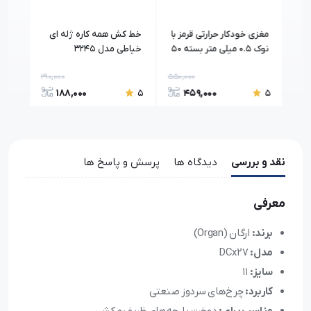
مغزی خودکار حرارتی قرمز با
خط کش همه کاره ژله ای
متر 
GP
نوک 0.5 میلی متر بسته 50
خیاطی مدل 3245
عددی
290,000
550,000
1,60
188,000
459,000
5
5
5
نقد و بررسی
دیدگاه ها
پرسش و پاسخ ها
معرفی
برند:
ارگان (Organ)
مدل:
DCx27
سایز:
۱۱
کاربرد:
چرخ‌های سردوز صنعتی