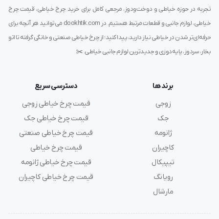
تجربه در حوزه خیاطی و دوخت‌ودوز، مرجعی کامل برای خرید چرخ خیاطی، قیمت چرخ
ارگان
خیاطی، لوازم جانبی و قطعات مرتبط هستیم. در dookhtik.com می‌توانید هر آنچه برای
انتخاب نخ مناسب:
برای دستیابی به بهترین نتیجه، از نخ‌های
حرفه‌ای‌تر شدن در خیاطی نیاز دارید، پیدا کنید؛ از چرخ خیاطی صنعتی و خانگی گرفته تا اتو
بخار، سردوز، پایه‌دوزی و جدیدترین لوازم جانبی خیاطی. ✂️
باکیفیت و متناسب با نوع پارچه استفاده کنید.
تنظیمات صحیح چرخ خیاطی:
اطمینان حاصل کنید که
برند ها
دسترسی سریع
تنظیمات چرخ خیاطی با نوع سوزن و پارچه هماهنگ باشد تا
زوجی
قیمت چرخ خیاطی زوجی
از مشکلات احتمالی جلوگیری شود.
جک
قیمت چرخ خیاطی جک
ژانومه
قیمت چرخ خیاطی صنعتی
تعویض به‌موقع سوزن:
در صورت مشاهده هرگونه خمیدگی
کاچیران
قیمت چرخ خیاطی
یا کندی در سوزن، آن را تعویض کنید تا کیفیت دوخت حفظ
تیپیکال
قیمت چرخ خیاطی ژانومه
شود.
رویانگ
قیمت چرخ خیاطی کاچیران
مارشال
مشخصات فنی سوزن DCx27 سایز ۱۱ ارگان