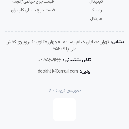
تیپیکال
قیمت چرخ خیاطی ژانومه
جک (Jack) مدل A2، A4، F8
رویانگ
قیمت چرخ خیاطی کاچیران
ژوکی (Juki) مدل DDL-8100 و DDL-8700
مارشال
سیستر، زوجی، سان استار، چانگ‌مین
نصب و استفاده کرد. در نتیجه برای تولیدی‌های لباس نوزادی
نشانی:
تهران-خیابان خیام نرسیده به چهارراه گلوبندک روبروی کفش
یا لباس‌ زیر که با پارچه‌های بسیار ظریف سروکار دارند، گزینه‌ای
ملی پلاک 756
ایده‌آل به‌شمار می‌رود.
تلفن پشتیبانی:
02155609666
ایمیل:
dookhtik@gmail.com
خرید مطمئن از فروشگاه‌های معتبر
مجوز های فروشگاه
با توجه به ظرافت این سوزن، کیفیت و اصالت آن بسیار مهم
است. بنابراین توصیه می‌شود خرید خود را فقط از
فروشگاه‌های تخصصی چرخ خیاطی و لوازم جانبی
انجام دهید.
در این فروشگاه‌ها، سوزن‌های Organ معمولاً به‌صورت