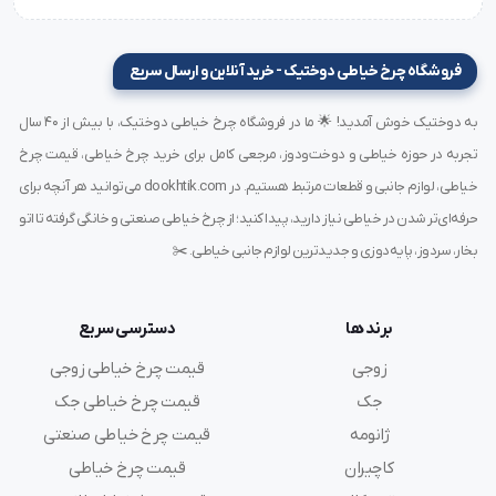
Organ
یکی از معتبرترین برندهای تولید سوزن چرخ خیاطی در
جهان است که سابقه‌ای بیش از ۱۰۰ سال در تولید ابزار دوخت
فروشگاه چرخ خیاطی دوختیک - خرید آنلاین و ارسال سریع
حرفه‌ای دارد.
سوزن‌های Organ ساخت ژاپن
با آلیاژ مقاوم،
به دوختیک خوش آمدید! 🌟 ما در فروشگاه چرخ خیاطی دوختیک، با بیش از ۴۰ سال
روکش صاف و براق
، و
نوک استاندارد دقیق
تولید می‌شوند.
تجربه در حوزه خیاطی و دوخت‌ودوز، مرجعی کامل برای خرید چرخ خیاطی، قیمت چرخ
مدل
DBx1 SUK سایز ۹
از جمله سوزن‌هایی است که توسط
خیاطی، لوازم جانبی و قطعات مرتبط هستیم. در dookhtik.com می‌توانید هر آنچه برای
حرفه‌ای‌تر شدن در خیاطی نیاز دارید، پیدا کنید؛ از چرخ خیاطی صنعتی و خانگی گرفته تا اتو
کارشناسان دوخت و خیاطان صنعتی حرفه‌ای، برای دوخت‌های
بخار، سردوز، پایه‌دوزی و جدیدترین لوازم جانبی خیاطی. ✂️
ظریف و حساس توصیه می‌شود.
برند ها
دسترسی سریع
سازگاری با چرخ‌های راسته‌دوز صنعتی
زوجی
قیمت چرخ خیاطی زوجی
یکی از ویژگی‌های مهم
سوزن SUK ارگان سایز ۹
،
سازگاری کامل
جک
قیمت چرخ خیاطی جک
آن با چرخ‌های صنعتی راسته‌دوز
است. این سوزن را می‌توان
ژانومه
قیمت چرخ خیاطی صنعتی
روی انواع برندهای معروف مانند:
کاچیران
قیمت چرخ خیاطی