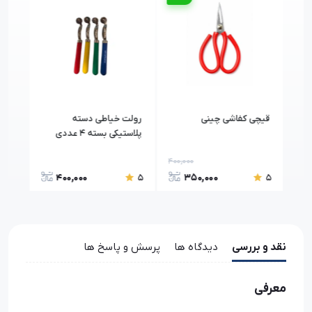
ر
قیچی کفاشی چینی
رولت خیاطی دسته
پلاستیکی بسته 4 عددی
500
400,000
5,30
400,000
350,000
5
5
5
نقد و بررسی
دیدگاه ها
پرسش و پاسخ ها
معرفی