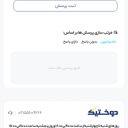
سوزن DBx1 SUK سایز ۹
به‌دلیل ضخامت بسیار کم، برای
ثبت پرسش
پارچه‌های
نازک، ظریف و حساس
ایده‌آل است. نمره ۹ معادل
شماره ۶۵ در استاندارد اروپایی است و اغلب در موارد زیر
مرتب سازی پرسش ها بر اساس:
استفاده می‌شود:
جدیدترین
بدون پاسخ
دارای پاسخ
دوخت لباس نوزاد
پارچه‌های تریکو کشی نازک
پارچه‌های حریر و توری نرم
هیچ پرسشی یافت نشد
دوخت لباس‌های زیر و راحتی
این سوزن امکان دوخت دقیق و بدون جا انداختن را فراهم
می‌کند و در سرعت‌های بالا عملکرد پایداری دارد.
02155609666
کیفیت ساخت و اصالت برند Organ ژاپن
روز های شنبه تا چهارشنبه از ساعت 10:00 الی 18:00 و روز پنجشنبه ساعت 10:00 الی 15:00