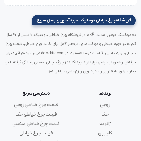
جلوگیری از این مشکلات، توصیه می‌شود حتماً
سوزن
MTx190
سایز 18 گروز
را از یک
فروشگاه چرخ خیاطی دوختیک - خرید آنلاین و ارسال سریع
فروشگاه معتبر و تخصصی سوزن صنعتی
تهیه کنید.
به دوختیک خوش آمدید! 🌟 ما در فروشگاه چرخ خیاطی دوختیک، با بیش از ۴۰ سال
فروشگاه‌های تخصصی با ارائه مشاوره فنی، تضمین اصالت
تجربه در حوزه خیاطی و دوخت‌ودوز، مرجعی کامل برای خرید چرخ خیاطی، قیمت چرخ
کالا و خدمات پس از فروش، یک خرید حرفه‌ای و امن را برای
خیاطی، لوازم جانبی و قطعات مرتبط هستیم. در dookhtik.com می‌توانید هر آنچه برای
شما رقم می‌زنند.
حرفه‌ای‌تر شدن در خیاطی نیاز دارید، پیدا کنید؛ از چرخ خیاطی صنعتی و خانگی گرفته تا اتو
بخار، سردوز، پایه‌دوزی و جدیدترین لوازم جانبی خیاطی. ✂️
مشخصات فنی سوزن MTx190 سایز ۱۸ گروز
برند ها
دسترسی سریع
مدل:
MTx190
زوجی
قیمت چرخ خیاطی زوجی
سایز:
18
جک
قیمت چرخ خیاطی جک
برند:
Groz-Beckert (گروز)
ژانومه
قیمت چرخ خیاطی صنعتی
روکش:
استاندارد صنعتی ضدسایش
کاربرد:
پارچه‌های ضخیم، چندلایه، چرم، برزنت
کاچیران
قیمت چرخ خیاطی