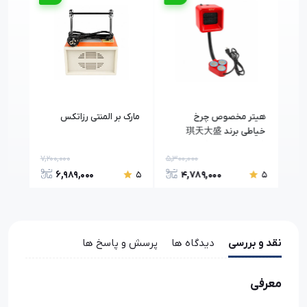
هیتر مخصوص چرخ
مارک بر المنتی رزاتکس
گیره
خیاطی برند 琪天大盛
خیا
(Qitian Daxing)
7,200,000
5,300,000
70,0
6,989,000
4,789,000
5
5
5
نقد و بررسی
دیدگاه ها
پرسش و پاسخ ها
معرفی