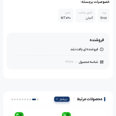
خصوصیات برجسته:
برند:
کشور ساخت:
مدل:
Groz
آلمان
MTx190
فروشنده
فروشنده ای یافت نشد
3877
شناسه محصول
محصولات مرتبط
بیشتر
3
10
45