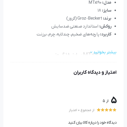
مدل:
MTx190
سایز:
18
برند:
Groz-Beckert (گروز)
روکش:
استاندارد صنعتی ضدسایش
کاربرد:
پارچه‌های ضخیم، چندلایه، چرم، برزنت
بیشتر بخوانید
سوزن MTx190 سایز 18 گروز
سوزن MTx190 سایز 18 گروز
یکی از بهترین انتخاب‌ها برای
امتیاز و دیدگاه کاربران
کارگاه‌ها و تولیدی‌هایی است که با پارچه‌های ضخیم، چندلایه
یا چرمی کار می‌کنند. این مدل که توسط برند معتبر
Groz-
Beckert
آلمان تولید می‌شود، با ساختاری مقاوم و طراحی
5
از 5
دقیق، برای کار با
چرخ‌های ضخیم‌دوز صنعتی
و دوخت‌هایی
از مجموع 0 امتیاز
که نیاز به نفوذ عمیق و یکنواخت دارند بسیار مناسب است.
دیدگاه خود را درباره کالا بیان کنید