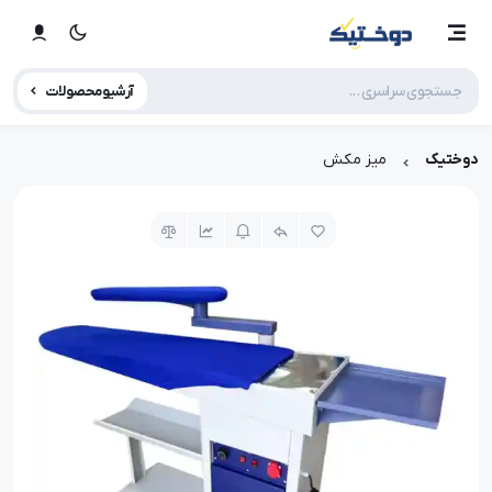
آرشیو محصولات
دوختیک
میز مکش