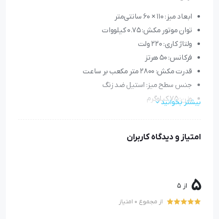
ابعاد میز: 110 × 60 سانتی‌متر
توان موتور مکش: 0.75 کیلووات
ولتاژ کاری: 220 ولت
فرکانس: 50 هرتز
قدرت مکش: 2800 متر مکعب بر ساعت
جنس سطح میز: استیل ضد زنگ
وزن: 75 کیلوگرم
بیشتر بخوانید
امتیاز و دیدگاه کاربران
میز مکش قایقی سیلتر 110: راهکاری حرفه‌ای
برای اتوکشی در صنعت خیاطی
5
از 5
از مجموع 0 امتیاز
مقدمه: آشنایی با میز مکش قایقی سیلتر 110