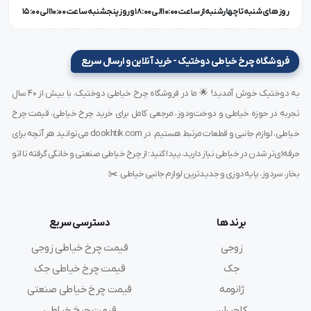
میز مکش قایقی سیلتر 110 دارای سطح کار وسیعی است که
روز های شنبه تا چهارشنبه از ساعت 10:00 الی 18:00 و روز پنجشنبه ساعت 10:00 الی 15:00
امکان اتوکشی انواع لباس‌ها، از پیراهن‌های کوچک گرفته تا
پالتوهای بزرگ را فراهم می‌کند. سطح این میز از جنس مقاوم و
فروشگاه چرخ خیاطی دوختیک - خرید آنلاین و ارسال سریع
ضد زنگ ساخته شده است که در برابر حرارت و فشار مداوم اتو
به دوختیک خوش آمدید! 🌟 ما در فروشگاه چرخ خیاطی دوختیک، با بیش از ۴۰ سال
مقاومت بالایی دارد.
تجربه در حوزه خیاطی و دوخت‌ودوز، مرجعی کامل برای خرید چرخ خیاطی، قیمت چرخ
خیاطی، لوازم جانبی و قطعات مرتبط هستیم. در dookhtik.com می‌توانید هر آنچه برای
کاربردهای میز مکش قایقی سیلتر 110 در صنعت
حرفه‌ای‌تر شدن در خیاطی نیاز دارید، پیدا کنید؛ از چرخ خیاطی صنعتی و خانگی گرفته تا اتو
بخار، سردوز، پایه‌دوزی و جدیدترین لوازم جانبی خیاطی. ✂️
خیاطی
برند ها
دسترسی سریع
بهبود کیفیت اتوکشی در تولید انبوه
زوجی
قیمت چرخ خیاطی زوجی
در کارخانه‌های تولید پوشاک، استفاده از
میز مکش قایقی
جک
قیمت چرخ خیاطی جک
سیلتر 110
می‌تواند کیفیت نهایی محصولات را به طور قابل
ژانومه
قیمت چرخ خیاطی صنعتی
توجهی افزایش دهد. این
میز اتوکشی حرفه‌ای
با حذف
کاچیران
قیمت چرخ خیاطی