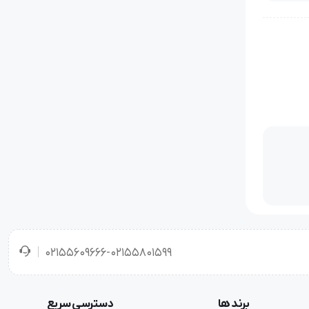
02155609666-02155801599
برند ها
دسترسی سریع