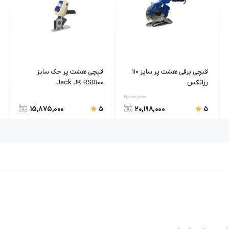
قیچی برقی هشت پر سایز 110
قیچی هشت پر جک سایز
رزاتکس
Jack JK-RSD100
21,000,000
15,875,000
20,198,000
5
5