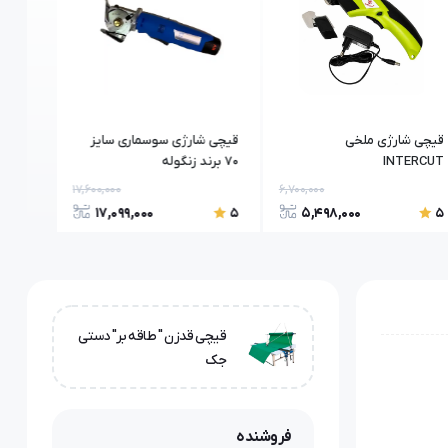
قیچی شارژی ملخی
قیچی شارژی سوسماری سایز
INTERCUT
۷۰ برند زنگوله
برند ای
17,600,000
6,700,000
17,099,000
5,498,000
5
5
5
قیچی قدزن " طاقه بر" دستی
جک
فروشنده