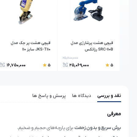
 دو
قیچی هشت پرشارژی مدل
قیچی هشت پر جک مدل
SRC-110B رزاتکس
JKS-T110 سایز ۱۱۰
25,800,000
32,000,
16,750,000
25,069,000
31
5
5
نقد و بررسی
دیدگاه ها
پرسش و پاسخ ها
معرفی
برش سریع و بدون زحمت
برای پارچه‌های حجیم و ضخیم.