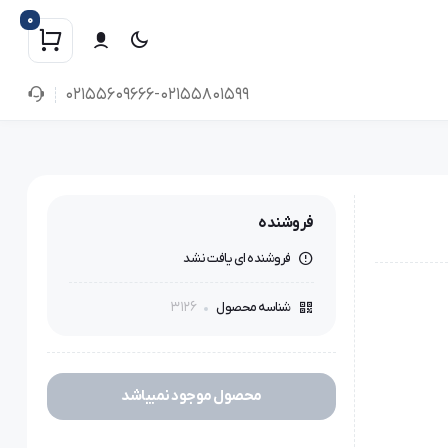
0
02155609666-02155801599
فروشنده
فروشنده ای یافت نشد
3126
شناسه محصول
محصول موجود نمیباشد