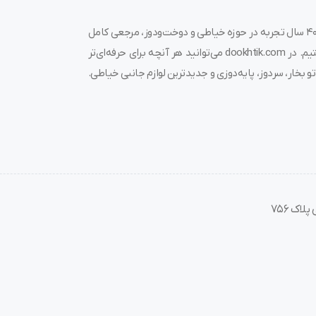
م؟
به دوختیک خوش آمدید! 🌟 ما در فروشگاه چرخ خیاطی دوختیک، با بیش از ۴۰ سال تجربه در حوزه خیاطی و دوخت‌ودوز، مرجعی کامل
برای خرید چرخ خیاطی، قیمت چرخ خیاطی، لوازم جانبی و قطعات مرتبط هستیم. در dookhtik.com می‌توانید هر آنچه برای حرفه‌ای‌تر
قت کنید
.
و بخار، سردوز، پایه‌دوزی و جدیدترین لوازم جانبی خیاطی.
 برش داشته باشید
.
بک که
دقت برش را کاهش دهد
.
است قیچی‌ای با تیغه ضخیم‌تر انتخاب کنید.
اک 756
 چندلایه را ندارند.
و خیاطی.