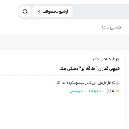
آرشیو محصولات
تماس با ما
چرخ خیاطی جک
قیچی قدزن " طاقه بر" دستی جک
100٪ از کاربران، این کالا را پیشنهاد کرده اند.
5
(0)
0 دیدگاه
0 پرسش