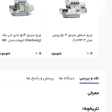
سردوز 5 نخ جک
چرخ خیاطی سردوز ۳ نخ زوجی
چرخ سردوز 4نخ بادی نان بنگ
مدل ZJ893-3
(Nanbang) اتومات مدل NB-
EXD5214-MO3/2*4/AQ
5
5
اموجود
ناموجود
ناموجود
نقد و بررسی
دیدگاه ها
پرسش و پاسخ ها
معرفی
تاریخچه: