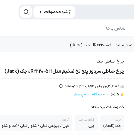
آرشیو محصولات
تماس با ما
JR2220- جک (Jack)
چرخ خیاطی جک
چرخ خیاطی سردوز پنج نخ ضخیم مدل JR2220-5H جک (Jack)
100٪ از کاربران، این کالا را پیشنهاد کرده اند.
5
(0)
0 دیدگاه
0 پرسش
خصوصیات برجسته:
برند:
کشور ساخت:
کاربرد:
جک (JacK)
چین
جین / پیراهن کتان / شلوار کتان / کت و شلوار