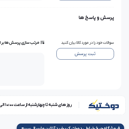
این مدل از محصولات شرکت جکی، یک مدل رایج چرخ خیاطی سردو
پرسش و پاسخ ها
عملکرد مناسب، قوی، کم لرزش و کم صدای این مدل از سری سردو
دوخت های با کیفیت، محکم و زیبایی که این مدل بجا می گذارد موجب 
سوالات خود را در مورد کالا بیان کنید
مرتب سازی پرسش ها بر 
ثبت پرسش
خدمات پس از فروش و گارانتی:
واردات این برند قدیمی چرخ خیاطی توسط بازرگانی محمدی که جواب 
ساله طلایی این محصول می تواند امنیت خاطر مناسبی را برای تولی
سرویس این چرخ خیاطی جکی به فعالیت خود ادامه دهند.
روز های شنبه تا چهارشنبه از ساعت 10:00 الی 18:00 و روز پنجشنبه ساعت 10:00 الی 15:00
از همین رو حتما توجه داشته باشید هنگام خرید گارانتی دارای مهر 
ویژگی ها و مشخصات فنی
فروشگاه چرخ خیاطی دوختیک - خرید آنلاین و ارسال سریع