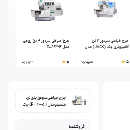
چرخ خیاطی سردوز 3 نخ
چرخ خیاطی سردوز ۴ نخ زوجی
کامپیوتری جک (JACK) مدل
مدل 4-ZJ893
مدل 5-E4
C5
5
5
5
ناموجود
ناموجود
چرخ خیاطی سردوز پنج نخ
ضخیم مدل JR2220-5H جک
(Jack)
فروشنده