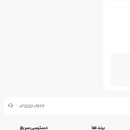
انتی یک
ن لوازم و
02155609666
برند ها
دسترسی سریع