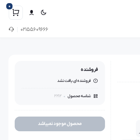
0
02155609666
فروشنده
فروشنده ای یافت نشد
2212
شناسه محصول
محصول موجود نمیباشد