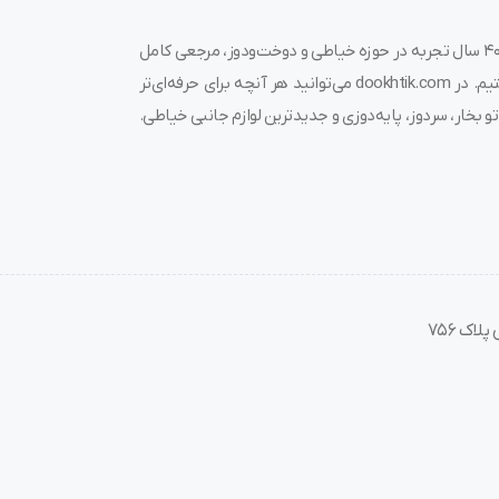
به دوختیک خوش آمدید! 🌟 ما در فروشگاه چرخ خیاطی دوختیک، با بیش از ۴۰ سال تجربه در حوزه خیاطی و دوخت‌ودوز، مرجعی کامل
برای خرید چرخ خیاطی، قیمت چرخ خیاطی، لوازم جانبی و قطعات مرتبط هستیم. در dookhtik.com می‌توانید هر آنچه برای حرفه‌ای‌تر
و بخار، سردوز، پایه‌دوزی و جدیدترین لوازم جانبی خیاطی.
اک 756