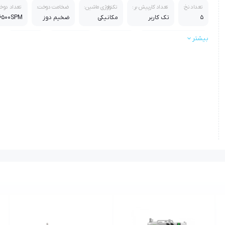
تعداد نخ:
تعداد کارپیش بر:
تکنولوژی ماشین:
ضخامت دوخت:
تعداد دوخ
5
تک کاربر
مکانیکی
ضخیم دوز
6500SPM
بیشتر
سرعت (دور موتور در دقیقه):
موتور:
سایز کارتن:
وزن (با لوازم):
2850rpm
کلاچ موتور
470*350*450
35
وزن (بدون لوازم):
جنس بدنه:
33
چدن
اقلام همراه:
میزپایه فابریک / آنتن مخصوص دستگاه / روغن 1 لیتری / پیچ گوشتی / دف
1بسته سوزن / قیچی سرنخ زن
استاندارد:
گارانتی:
ایزو 9001 ، ایزو 14000 ، استاندارد اروپا
گارانتی یکساله طلایی بازرگانی محمدی