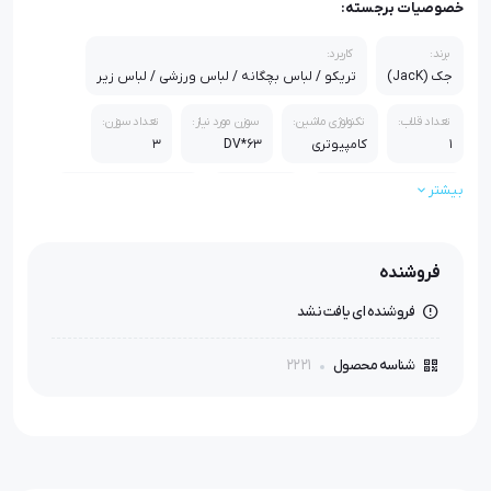
خصوصیات برجسته:
برند:
کاربرد:
جک (JacK)
تریکو / لباس بچگانه / لباس ورزشی / لباس زیر
تعداد قلاب:
تکنولوژی ماشین:
سوزن مورد نیاز:
تعداد سوزن:
1
کامپیوتری
DV*63
3
بیشتر
سرعت (دور موتور در دقیقه):
موتور:
سایز کارتن:
5500
سروو موتور
602*450*675 میلی متر
وزن (با لوازم):
وزن (بدون لوازم):
جنس بدنه:
فروشنده
62 کیلوگرم
52 کیلوگرم
فولاد
فروشنده ای یافت نشد
اقلام همراه:
آنتن مخصوص دستگاه / روغن 1 لیتری / پیچ گوشتی / دفترچه لوازم /
2221
شناسه محصول
1بسته سوزن
استاندارد:
ایزو 9001 ، ایزو 14000 ، استاندارد اروپا