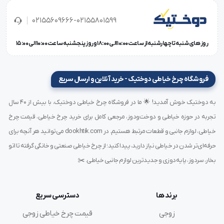
از دیگر ویژگی های چرخ خیاطی میاندوز کامپیوتری جک می
02155609666-02155801599
توان به سیستم پایه بلند کن اتوماتیک، سیستم نخ قطع کن
روز های شنبه تا چهارشنبه از ساعت 10:00 الی 18:00 و روز پنجشنبه ساعت 10:00 الی 15:00
خودکار و همجنین سرعت میاندوز جک مدل W4-UT پنج هزار
و پانصد دوخت در دقیقه، جنس بدنه فولاد و وزن خالص ۵۲
فروشگاه چرخ خیاطی دوختیک - خرید آنلاین و ارسال سریع
کیلوگرم می باشد.
به دوختیک خوش آمدید! 🌟 ما در فروشگاه چرخ خیاطی دوختیک، با بیش از ۴۰ سال
همچنین این چرخ خیاطی امکان اتصال به wifi جهت بروز
تجربه در حوزه خیاطی و دوخت‌ودوز، مرجعی کامل برای خرید چرخ خیاطی، قیمت چرخ
کردن را نیز دارا می باشد.
خیاطی، لوازم جانبی و قطعات مرتبط هستیم. در dookhtik.com می‌توانید هر آنچه برای
حرفه‌ای‌تر شدن در خیاطی نیاز دارید، پیدا کنید؛ از چرخ خیاطی صنعتی و خانگی گرفته تا اتو
از مزایا و نقاط مثبت این چرخ خیاطی می توان به پایه بلندکن
بخار، سردوز، پایه‌دوزی و جدیدترین لوازم جانبی خیاطی. ✂️
و نخ قطع کن خودکار، تنظیم کننده سرعت و وجود میزپایه
فابریک و همچنین سایر اقلام همراه نظیر آنتن مخصوص
برند ها
دسترسی سریع
دستگاه، روغن ۱ لیتری، پیچ گوشتی اشاره داشت.
زوجی
قیمت چرخ خیاطی زوجی