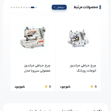
محصولات مرتبط
بیشتر
جی
چرخ خیاطی میاندوز
چرخ خیاطی میاندوز
چرخ 
اتومات رویانگ
معمولی سیروبا مدل
تیپیکال
(RUYANG) مدل RY-
F006KD-W122-364
664ED-35
5
5
5
جود
ناموجود
ناموجود