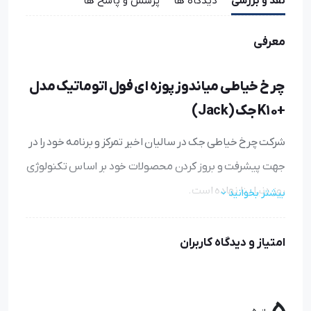
نقد و بررسی
دیدگاه ها
پرسش و پاسخ ها
معرفی
چرخ خیاطی میاندوز پوزه ای فول اتوماتیک مدل
+K10 جک (Jack)
شرکت چرخ خیاطی جک در سالیان اخیر تمرکز و برنامه خود را در
جهت پیشرفت و بروز کردن محصولات خود بر اساس تکنولوژی
روز دنیا بنا نهاده است.
بیشتر بخوانید
بر اساس این رویه یکی از جدیدترین این محصولات، چرخ
امتیاز و دیدگاه کاربران
خیاطی میاندوز دیجیتال جک +K10 بوده که این چرخ میاندوز
صنعتی دارای صفحه نمایشگر تمام لمسی بوده که امکان
تنظیم طول دوخت، سرعت دوخت و عملکردهای مختلف