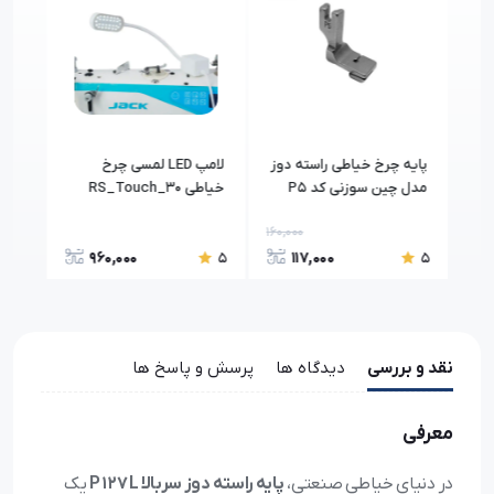
طی
پایه چرخ خیاطی راسته دوز
لامپ LED لمسی چرخ
زاتکس
مدل چین سوزنی کد P5
خیاطی RS_Touch_30
عدد
رزاتکس
160,000
150,
960,000
117,000
5
5
5
نقد و بررسی
دیدگاه ها
پرسش و پاسخ ها
معرفی
در دنیای خیاطی صنعتی،
پایه راسته دوز سربالا P 127 L
یک