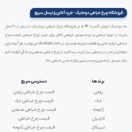
فروشگاه چرخ خیاطی دوختیک - خرید آنلاین و ارسال سریع
4. بهبود کیفیت دوخت
به دوختیک خوش آمدید! 🌟 ما در فروشگاه چرخ خیاطی دوختیک، با بیش از ۴۰ سال
طراحی تخت و عرض مناسب صفحه زیرین، امکان دوخت
تجربه در حوزه خیاطی و دوخت‌ودوز، مرجعی کامل برای خرید چرخ خیاطی، قیمت چرخ
یکنواخت و دقیق را فراهم می‌کند، که به خصوص در
خیاطی، لوازم جانبی و قطعات مرتبط هستیم. در dookhtik.com می‌توانید هر آنچه برای
لحاف‌دوزی حائز اهمیت است.
حرفه‌ای‌تر شدن در خیاطی نیاز دارید، پیدا کنید؛ از چرخ خیاطی صنعتی و خانگی گرفته تا اتو
بخار، سردوز، پایه‌دوزی و جدیدترین لوازم جانبی خیاطی. ✂️
نکات کلیدی در استفاده
برند ها
دسترسی سریع
نصب تخصصی:
برای اطمینان از عملکرد بهینه، توصیه
زوجی
قیمت چرخ خیاطی زوجی
می‌شود نصب توسط متخصصان انجام شود.
جایگزینی مناسب:
این پایه جایگزین عالی برای پایه‌های
جک
قیمت چرخ خیاطی جک
قدیمی یا فرسوده است.
ژانومه
قیمت چرخ خیاطی صنعتی
نگهداری ساده:
به دلیل طراحی یکپارچه، تمیز کردن و نگهداری
کاچیران
قیمت چرخ خیاطی
آن آسان است.
تیپیکال
قیمت چرخ خیاطی ژانومه