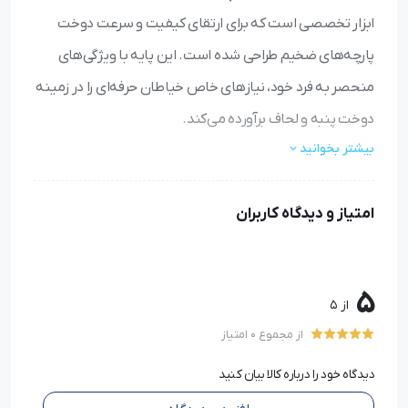
ابزار تخصصی است که برای ارتقای کیفیت و سرعت دوخت
پارچه‌های ضخیم طراحی شده است. این پایه با ویژگی‌های
منحصر به فرد خود، نیازهای خاص خیاطان حرفه‌ای را در زمینه
دوخت پنبه و لحاف برآورده می‌کند.
بیشتر بخوانید
ویژگی‌های فنی برجسته
امتیاز و دیدگاه کاربران
نام کامل محصول:
پایه راسته‌دوز تخت صنعتی مخصوص
پنبه و لحاف‌دوزی P127L
جنس:
تمام فولاد با ریخته‌گری دقیق
ابعاد بسته‌بندی:
3 × 2 × 1 سانتی‌متر
5
از 5
وزن:
50 گرم
از مجموع 0 امتیاز
تعداد قطعات:
1 عدد
نیاز به مونتاژ:
خیر
دیدگاه خود را درباره کالا بیان کنید
عرض صفحه زیرین:
حدود 13 میلی‌متر