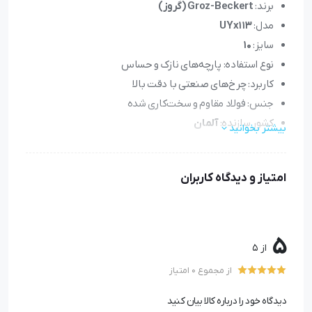
برند:
Groz-Beckert (گروز)
مدل:
UYx113
سایز:
10
نوع استفاده: پارچه‌های نازک و حساس
کاربرد: چرخ‌های صنعتی با دقت بالا
جنس: فولاد مقاوم و سخت‌کاری شده
کشور سازنده:
آلمان
بیشتر بخوانید
بسته‌بندی: 10 عددی
امتیاز و دیدگاه کاربران
سوزن UYx113 سایز 10 گروز
انتخاب درست
سوزن
چرخ خیاطی صنعتی
نقش مهمی در
5
کیفیت دوخت، سرعت تولید و کاهش استهلاک دستگاه دارد.
از 5
از مجموع 0 امتیاز
یکی از گزینه‌های پرطرفدار در میان تولیدکنندگان پوشاک،
سوزن UYx113 سایز 10 گروز
است. این سوزن توسط برند
دیدگاه خود را درباره کالا بیان کنید