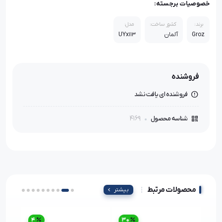
خصوصیات برجسته:
برند:
کشور ساخت:
مدل:
Groz
آلمان
UYx113
فروشنده
فروشنده ای یافت نشد
4169
شناسه محصول
محصولات مرتبط
بیشتر
4
30