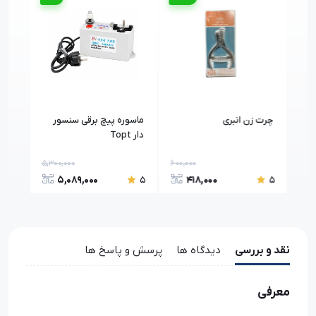
Key-
چرت زن انبری
ماسوره پیچ برقی سنسور
نخ چ
دار Topt
5,300,000
600,000
5,089,000
418,000
5
5
5
نقد و بررسی
دیدگاه ها
پرسش و پاسخ ها
معرفی