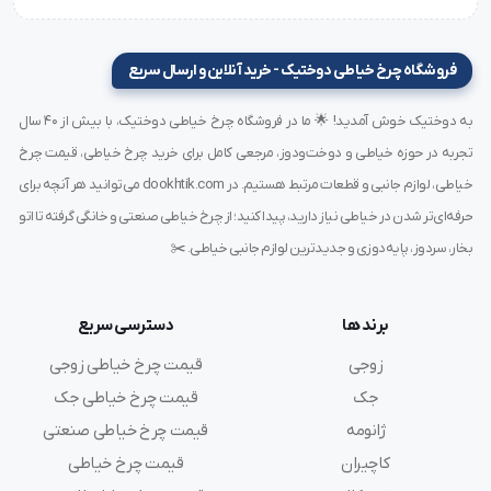
دوخت انواع پارچه‌های ظریف مانند حریر، تور، کرپ و ساتن
مناسب برای لباس‌های مجلسی، مانتوهای سبک و پوشاک نازک
فروشگاه چرخ خیاطی دوختیک - خرید آنلاین و ارسال سریع
استفاده در
چرخ‌های صنعتی خاص
که نیاز به دقت و ظرافت
به دوختیک خوش آمدید! 🌟 ما در فروشگاه چرخ خیاطی دوختیک، با بیش از ۴۰ سال
دارند
تجربه در حوزه خیاطی و دوخت‌ودوز، مرجعی کامل برای خرید چرخ خیاطی، قیمت چرخ
کاربرد گسترده در تولیدی‌ها و کارگاه‌های حرفه‌ای
خیاطی، لوازم جانبی و قطعات مرتبط هستیم. در dookhtik.com می‌توانید هر آنچه برای
حرفه‌ای‌تر شدن در خیاطی نیاز دارید، پیدا کنید؛ از چرخ خیاطی صنعتی و خانگی گرفته تا اتو
چرا خرید سوزن UYx113 از فروشگاه معتبر مهم است؟
بخار، سردوز، پایه‌دوزی و جدیدترین لوازم جانبی خیاطی. ✂️
به دلیل وجود نمونه‌های تقلبی در بازار، خرید
سوزن UYx113 سایز 10 گروز
از یک
فروشگاه معتبر
اهمیت
برند ها
دسترسی سریع
زیادی دارد. سوزن‌های غیر اصل ممکن است باعث آسیب به
زوجی
قیمت چرخ خیاطی زوجی
جک
قیمت چرخ خیاطی جک
دستگاه و پایین آمدن کیفیت دوخت شوند.
ژانومه
قیمت چرخ خیاطی صنعتی
فروشگاه‌های تخصصی لوازم چرخ خیاطی
علاوه بر عرضه کالای
کاچیران
قیمت چرخ خیاطی
اصل، مشاوره تخصصی نیز ارائه می‌دهند تا بهترین انتخاب را