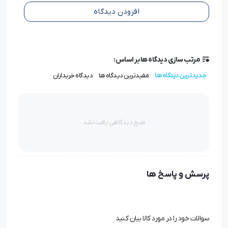
معتبر
Groz-Beckert
آلمان ساخته شده و به دلیل طراحی
افزودن دیدگاه
دقیق و کیفیت بالای متریال، در کارگاه‌های حرفه‌ای استفاده
گسترده‌ای دارد. سایز 10 این مدل برای دوخت پارچه‌های نازک و
ظریف بهترین انتخاب است.
مرتب سازی دیدگاه ها بر اساس:
جدیدترین دیدگاه ها
مفیدترین دیدگاه ها
دیدگاه خریداران
ویژگی‌های کلیدی سوزن UYx113 سایز 10 گروز
برند معتبر
Groz-Beckert (گروز)
ساخت آلمان
هیچ دیدگاهی یافت نشد
سایز 10
، مناسب دوخت پارچه‌های نازک و حساس
طراحی نوک ظریف برای جلوگیری از پاره شدن یا نخ‌کش شدن
پارچه
تولید شده از آلیاژهای مقاوم با طول عمر بالا
پرسش و پاسخ ها
قابلیت کارکرد در
چرخ‌های صنعتی
با سرعت بالا
دقت فوق‌العاده در ایجاد بخیه‌های یکدست و تمیز
سوالات خود را در مورد کالا بیان کنید