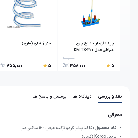
خیاطی
پایه نگهدارنده نخ چرخ
متر ژله ای (ماری)
مدل
خیاطی مدل KM TS-300
600,000
455,000
358,000
36
5
5
نقد و بررسی
دیدگاه ها
پرسش و پاسخ ها
معرفی
نام محصول:
کاغذ پلاتر کردو ترکیه عرض ۱۶۲ سانتی‌متر
برند:
Kordo (کردو)