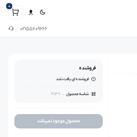
0
02155609666
فروشنده
فروشنده ای یافت نشد
4539
شناسه محصول
محصول موجود نمیباشد