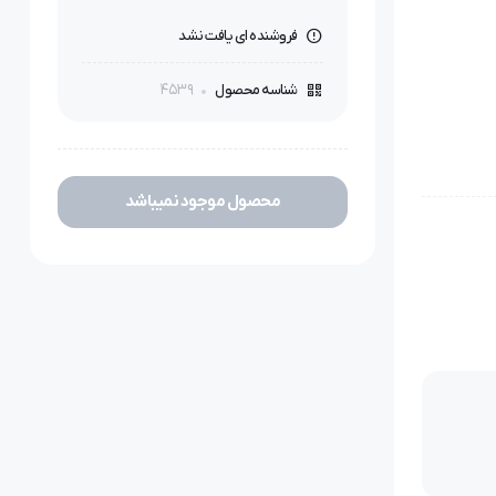
فروشنده ای یافت نشد
4539
شناسه محصول
محصول موجود نمیباشد
یت‌ترین
ت، خروجی