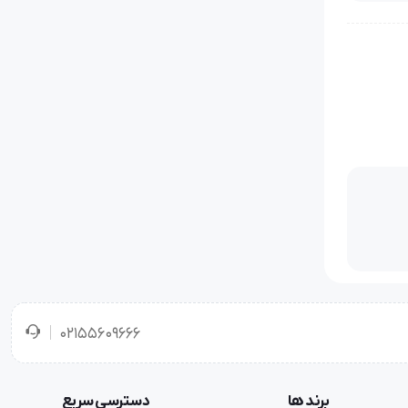
امت
 سلولزی
ثر
02155609666
ند. سطح
برند ها
دسترسی سریع