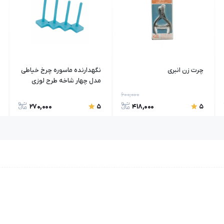
چرت زن انبری
نگهدارنده ماسوره چرخ خیاطی
مدل چهار شاخه طرح لوزی
600,000
270,000
418,000
5
5