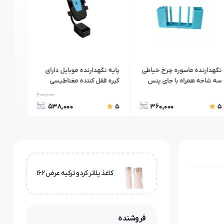
نگهدارنده ماسوره چرخ خیاطی
پایه نگهدارنده موبایل دارای
رولت خ
سه شاخه همراه با جای پنس
گیره قفل کننده مغناطیسی
بسته 4 عددی
600,000
538,000
360,000
5
5
5
کاغذ پلاتر کردو ترکیه عرض ۱۶۲
فروشنده