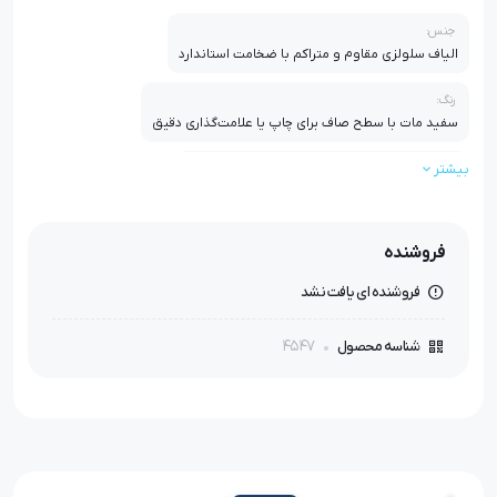
جنس:
الیاف سلولزی مقاوم و متراکم با ضخامت استاندارد
رنگ:
سفید مات با سطح صاف برای چاپ یا علامت‌گذاری دقیق
بیشتر
بسته‌بندی:
رول پلمپ‌شده با پوشش ضد رطوبت و گردوغبار
نوع سوراخ‌کاری:
فروشنده
پانچ یکنواخت در سراسر عرض کاغذ
فروشنده ای یافت نشد
مقاومت:
بالا در برابر فشار، کشش و برش مکرر
4547
شناسه محصول
کاربرد:
تثبیت پارچه روی میز برش با جریان هوای یکنواخت
سازگاری:
مناسب برای دستگاه‌های برش خودکار (Lectra، Gerber، Bullmer، Yin)