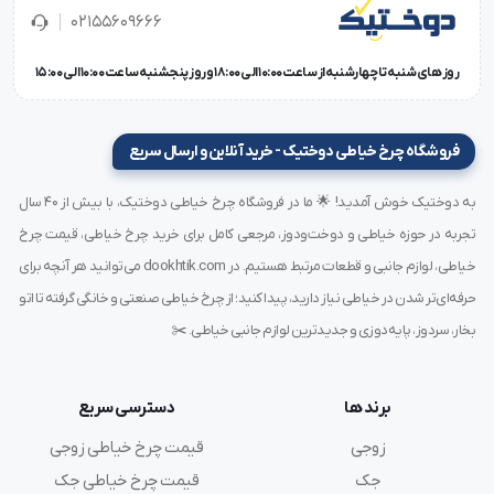
برش‌های مکرر دارد.
02155609666
روز های شنبه تا چهارشنبه از ساعت 10:00 الی 18:00 و روز پنجشنبه ساعت 10:00 الی 15:00
طراحی و ساختار فنی
کاغذ پلاتر سوراخ‌دار کاشیما از
الیاف سلولزی فشرده با
فروشگاه چرخ خیاطی دوختیک - خرید آنلاین و ارسال سریع
ضخامت کنترل‌شده
ساخته شده است. سوراخ‌های آن در
به دوختیک خوش آمدید! 🌟 ما در فروشگاه چرخ خیاطی دوختیک، با بیش از ۴۰ سال
خطوط منظم و فواصل یکسان پانچ شده‌اند تا جریان هوای
تجربه در حوزه خیاطی و دوخت‌ودوز، مرجعی کامل برای خرید چرخ خیاطی، قیمت چرخ
یکدست ایجاد شود.
خیاطی، لوازم جانبی و قطعات مرتبط هستیم. در dookhtik.com می‌توانید هر آنچه برای
این طراحی خاص موجب می‌شود پارچه هنگام مکش هوا،
حرفه‌ای‌تر شدن در خیاطی نیاز دارید، پیدا کنید؛ از چرخ خیاطی صنعتی و خانگی گرفته تا اتو
کاملاً فیکس بماند و برش دقیق‌ تری انجام شود.
بخار، سردوز، پایه‌دوزی و جدیدترین لوازم جانبی خیاطی. ✂️
رنگ سفید مات آن باعث می‌شود خطوط چاپی یا علائم
دستگاه‌ها به‌خوبی دیده شوند.
برند ها
دسترسی سریع
زوجی
قیمت چرخ خیاطی زوجی
مشخصات فنی
جک
قیمت چرخ خیاطی جک