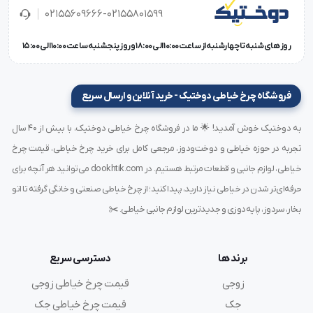
02155609666-02155801599
طراحی و ساختار فنی
روز های شنبه تا چهارشنبه از ساعت 10:00 الی 18:00 و روز پنجشنبه ساعت 10:00 الی 15:00
این کاغذ از
الیاف سلولزی طبیعی و فشرده
با تراکم بالا تولید
شده و سطح آن صاف و بدون پرز است تا حرکت در دستگاه
فروشگاه چرخ خیاطی دوختیک - خرید آنلاین و ارسال سریع
پلاتر کاملاً روان انجام شود.
رنگ کاهی گرم، علاوه بر ظاهر زیبا، باعث کاهش خستگی چشم
به دوختیک خوش آمدید! 🌟 ما در فروشگاه چرخ خیاطی دوختیک، با بیش از ۴۰ سال
تجربه در حوزه خیاطی و دوخت‌ودوز، مرجعی کامل برای خرید چرخ خیاطی، قیمت چرخ
در هنگام بررسی طولانی‌مدت الگوها می‌شود. ضخامت
خیاطی، لوازم جانبی و قطعات مرتبط هستیم. در dookhtik.com می‌توانید هر آنچه برای
استاندارد آن نیز موجب تعادل بین مقاومت و انعطاف‌پذیری
حرفه‌ای‌تر شدن در خیاطی نیاز دارید، پیدا کنید؛ از چرخ خیاطی صنعتی و خانگی گرفته تا اتو
می‌گردد.
بخار، سردوز، پایه‌دوزی و جدیدترین لوازم جانبی خیاطی. ✂️
مشخصات فنی
برند ها
دسترسی سریع
نام محصول:
کاغذ پلاتر کاهی ترک کاشیما
زوجی
قیمت چرخ خیاطی زوجی
برند:
Kashima
جک
قیمت چرخ خیاطی جک