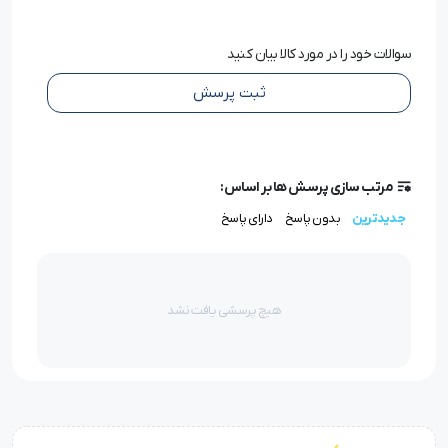
عبور از دستگاه پلاتر هیچ‌گونه چین، جمع‌شدگی یا شکستگی
ایجاد نشود.
سوالات خود را در مورد کالا بیان کنید
ثبت پرسش
کاربرد و مزایا
کاغذ پلاتر کاهی ترک کاشیما
مخصوص چاپ الگو در
دستگاه‌های پلاتر صنعتی طراحی شده است و در کارگاه‌های
مرتب سازی پرسش ها بر اساس:
جدیدترین
بدون پاسخ
دارای پاسخ
حرفه‌ای، مزون‌ها و کارخانه‌های تولید لباس مورد استفاده قرار
می‌گیرد.
رنگ کاهی ملایم آن باعث می‌شود خطوط سیاه، خاکستری و
هیچ پرسشی یافت نشد
رنگی روی سطح کاغذ با کنتراست بالا دیده شوند. همچنین این
محصول در طولانی‌مدت زرد یا شکننده نمی‌شود و برای
نگهداری الگوها در آرشیو کارگاه بسیار مناسب است.