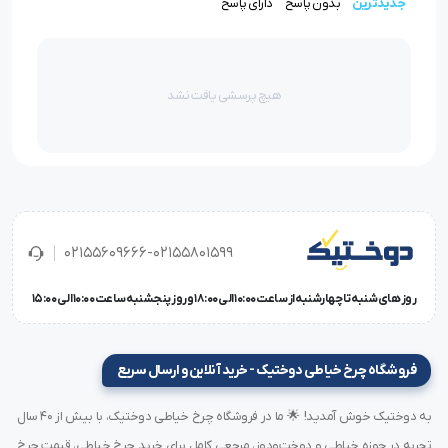
جدیدترین
بدون پاسخ
دارای پاسخ
کاربردهای پایه لب تو پیچ باریک خانگی
هیچ پرسشی یافت نشد
لبه‌دوزی باریک برای لباس زنانه، بچه‌گانه، حجاب، مانتو
مناسب برای
دوخت نوار لبه یا تزیینات ظریف روی پارچه
ایده‌آل برای
مزون‌های خانگی و خیاطی دقیق
02155609666-02155801599
استفاده در دوخت‌های حرفه‌ای با ظاهری یک‌دست و بدون
روز های شنبه تا چهارشنبه از ساعت 10:00 الی 18:00 و روز پنجشنبه ساعت 10:00 الی 15:00
چروک
دوخت پارچه‌های ظریف مثل حریر، ریون، کرپ، نخی نازک
فروشگاه چرخ خیاطی دوختیک - خرید آنلاین و ارسال سریع
به دوختیک خوش آمدید! 🌟 ما در فروشگاه چرخ خیاطی دوختیک، با بیش از ۴۰ سال
مزایای استفاده از
پایه لب‌توپیچ باریک خانگی
تجربه در حوزه خیاطی و دوخت‌ودوز، مرجعی کامل برای خرید چرخ خیاطی، قیمت چرخ