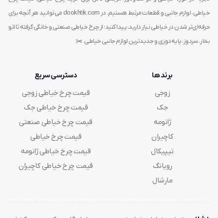
تا زدن دقیق پارچه
بدون نیاز به اتو یا سنجاق
خیاطی، لوازم جانبی و قطعات مرتبط هستیم. در dookhtik.com می‌توانید هر آنچه برای
حرفه‌ای‌تر شدن در خیاطی نیاز دارید، پیدا کنید؛ از چرخ خیاطی صنعتی و خانگی گرفته تا اتو
جلوگیری از
لبه‌های نامرتب یا ریش شدن پارچه
بخار، سردوز، پایه‌دوزی و جدیدترین لوازم جانبی خیاطی. ✂️
افزایش سرعت و ظرافت دوخت
برند ها
دسترسی سریع
مناسب برای
لباس مجلسی، مانتو مجلسی، شال، روسری و…
زوجی
قیمت چرخ خیاطی زوجی
جک
قیمت چرخ خیاطی جک
ایجاد دوختی کاملاً حرفه‌ای با چرخ خانگی ساده
ژانومه
قیمت چرخ خیاطی صنعتی
کاچیران
قیمت چرخ خیاطی
اگر دنبال اینی که دوخت‌هات تمیز، مرتب و شبیه کار مزونی
تیپیکال
قیمت چرخ خیاطی ژانومه
باشه، این پایه یه انتخاب واجبه!
رویانگ
قیمت چرخ خیاطی کاچیران
مارشال
آموزش استفاده از پایه لب تو پیچ باریک
پایه قبلی چرخ رو باز کنید و پایه لب‌توپیچ رو نصب کنید.