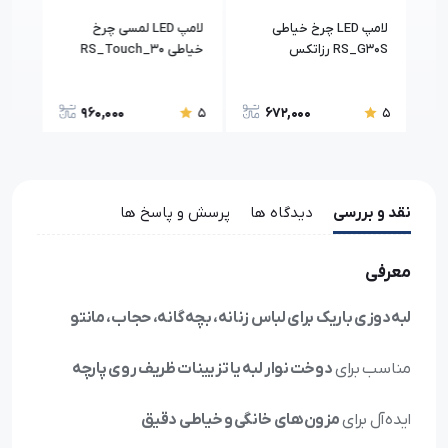
دل
لامپ LED چرخ خیاطی
لامپ LED لمسی چرخ
RS_G30S رزاتکس
خیاطی RS_Touch_30
S_G20S
رزاتکس
960,000
672,000
5
5
5
نقد و بررسی
دیدگاه ها
پرسش و پاسخ ها
معرفی
لبه‌دوزی باریک برای لباس زنانه، بچه‌گانه، حجاب، مانتو
مناسب برای
دوخت نوار لبه یا تزیینات ظریف روی پارچه
ایده‌آل برای
مزون‌های خانگی و خیاطی دقیق