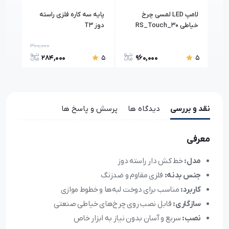
دوز
لامپ LED لمسی چرخ
پایه سه کاره فلزی راسته
پایه
خیاطی RS_Touch_30
دوز T3
رزاتکس
300,000
160,
284,000
960,000
5
5
5
نقد و بررسی
دیدگاه ها
پرسش و پاسخ ها
معرفی
مدل:
خط کش دار راسته دوز
جنس بدنه:
فلزی مقاوم و ضدزنگ
کاربرد:
مناسب برای دوخت لبه‌ها و خطوط موازی
سازگاری:
قابل نصب روی چرخ‌های خیاطی صنعتی
نصب:
سریع و آسان بدون نیاز به ابزار خاص