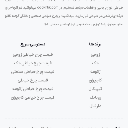
دوخت صاف و یکنواخت را فراهم می‌کند.
خیاطی، لوازم جانبی و قطعات مرتبط هستیم. در dookhtik.com می‌توانید هر آنچه برای
دوخت دقیق و یکنواخت:
مناسب برای دوخت لبه‌ها، چین
حرفه‌ای‌تر شدن در خیاطی نیاز دارید، پیدا کنید؛ از چرخ خیاطی صنعتی و خانگی گرفته تا اتو
دادن پارچه و دوخت حاشیه‌های منظم.
بخار، سردوز، پایه‌دوزی و جدیدترین لوازم جانبی خیاطی. ✂️
کیفیت ساخت بالا:
از جنس فلزی مقاوم و ضدزنگ ساخته شده
که دوام بالایی دارد.
نصب آسان:
به‌راحتی روی انواع
چرخ‌های خیاطی صنعتی
برند ها
دسترسی سریع
راسته دوز
قابل نصب است.
زوجی
قیمت چرخ خیاطی زوجی
کاربرد چندمنظوره:
برای دوخت‌های حرفه‌ای، دوخت حاشیه‌ها
جک
قیمت چرخ خیاطی جک
و ایجاد خطوط موازی روی پارچه.
ژانومه
قیمت چرخ خیاطی صنعتی
کاچیران
قیمت چرخ خیاطی
کاربردهای پایه خط کش دار راسته دوز
تیپیکال
قیمت چرخ خیاطی ژانومه
رویانگ
قیمت چرخ خیاطی کاچیران
دوخت لبه‌های پارچه:
مناسب برای دوخت حاشیه‌های منظم و
مارشال
دقیق.
ایجاد خطوط موازی:
کاربردی برای طراحی و دوخت خطوط
تزئینی یا چین دادن پارچه.