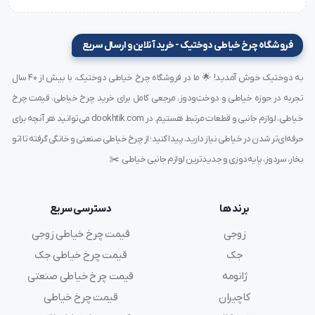
مشخصات فنی کامل:
فروشگاه چرخ خیاطی دوختیک - خرید آنلاین و ارسال سریع
برند:
Groz-Beckert
به دوختیک خوش آمدید! 🌟 ما در فروشگاه چرخ خیاطی دوختیک، با بیش از ۴۰ سال
کد سوزن:
UYx180
تجربه در حوزه خیاطی و دوخت‌ودوز، مرجعی کامل برای خرید چرخ خیاطی، قیمت چرخ
سایز:
21 (تقریباً 1.30 میلی‌متر ضخامت)
خیاطی، لوازم جانبی و قطعات مرتبط هستیم. در dookhtik.com می‌توانید هر آنچه برای
نوع نوک:
R (تیز استاندارد یا با درخواست مخصوص S یا SUK)
حرفه‌ای‌تر شدن در خیاطی نیاز دارید، پیدا کنید؛ از چرخ خیاطی صنعتی و خانگی گرفته تا اتو
روکش:
طلایی ضدسایش
بخار، سردوز، پایه‌دوزی و جدیدترین لوازم جانبی خیاطی. ✂️
طول سوزن:
حدود 38.8 میلی‌متر
کاربرد:
چرخ‌های میاندوز و سه‌سوزنه ضخیم‌دوز
پارچه مناسب:
فوتر، لی چندلایه، پارچه ملحفه‌ای ضخیم، لباس
برند ها
دسترسی سریع
کار
زوجی
قیمت چرخ خیاطی زوجی
جنس بدنه:
آلیاژ فولاد صنعتی با روکش سخت
جک
قیمت چرخ خیاطی جک
ساخت:
آلمان
ژانومه
قیمت چرخ خیاطی صنعتی
بسته‌بندی:
۱۰ عددی پلمپ‌دار اصل
کاچیران
قیمت چرخ خیاطی
سازگار با برندهای چرخ:
جک، ژوکی، سیرو، نیولایف، تیپیکال