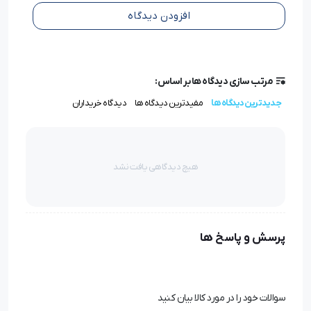
سوزن UYx180 سایز 21 طلایی گروز
است؛ سوزنی که با طراحی
افزودن دیدگاه
ویژه و ساختار ضدسایش، پاسخ‌گوی نیاز حرفه‌ای‌ترین
تولیدی‌هاست.
مرتب سازی دیدگاه ها بر اساس:
سوزن UYx180 و کاربرد سایز 21
جدیدترین دیدگاه ها
مفیدترین دیدگاه ها
دیدگاه خریداران
مدل
UYx180
از جمله سوزن‌های تخصصی مناسب برای
چرخ‌های میاندوز، دو سوزنه و سه‌سوزنه صنعتی است. سایز
هیچ دیدگاهی یافت نشد
21
با ضخامت بالا (تقریباً ۱.۳ میلی‌متر)، برای دوخت پارچه‌های
ضخیم مانند فوتر، جین چندلایه، لی ضخیم، ملحفه‌کشی
صنعتی و لباس‌های کار مقاوم استفاده می‌شود.اگر در خطوط
پرسش و پاسخ ها
تولید صنعتی سنگین یا ضخیم‌دوزی فعال هستید، در هر
فروشگاه حرفه‌ای لوازم چرخ خیاطی
، این مدل را به‌عنوان
سوالات خود را در مورد کالا بیان کنید
گزینه‌ای ممتاز در بین سوزن‌های میاندوز سنگین خواهید