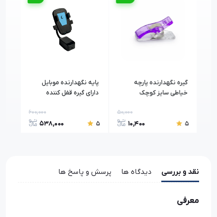
گیره نگهدارنده پارچه
پایه نگهدارنده موبایل
تفنگ
خیاطی سایز کوچک
دارای گیره قفل کننده
Q.X.YUN 
مغناطیسی
600,000
50,000
120,0
538,000
10,400
5
5
5
نقد و بررسی
دیدگاه ها
پرسش و پاسخ ها
معرفی