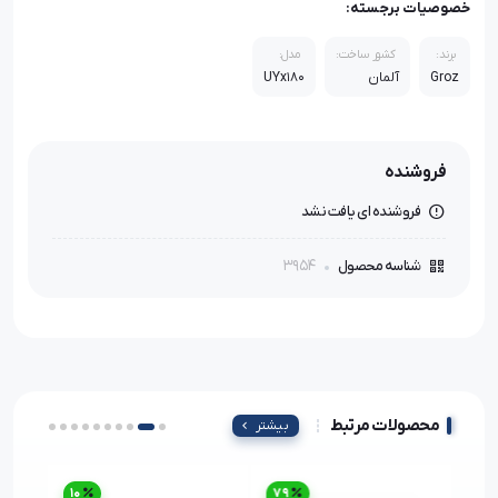
خصوصیات برجسته:
برند:
کشور ساخت:
مدل:
Groz
آلمان
UYx180
فروشنده
فروشنده ای یافت نشد
3954
شناسه محصول
محصولات مرتبط
بیشتر
10
79
52