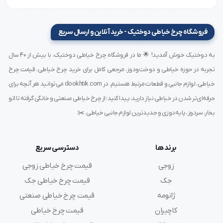
سایز:
14 (قطر: 0.90 میلی‌متر)
نوع نوک:
R (تیز استاندارد)
فروشگاه چرخ خیاطی دوختیک - خرید آنلاین و ارسال سریع
کاربرد:
چرخ راسته‌دوز صنعتی، دوپایه سبک
پارچه مناسب:
تریکو، کرپ، کتان نازک، ترگال سبک، پلی‌استر
به دوختیک خوش آمدید! 🌟 ما در فروشگاه چرخ خیاطی دوختیک، با بیش از ۴۰ سال
جنس بدنه:
فولاد سخت‌کاری‌شده با روکش ضد اصطکاک
تجربه در حوزه خیاطی و دوخت‌ودوز، مرجعی کامل برای خرید چرخ خیاطی، قیمت چرخ
کشور سازنده:
آلمان
خیاطی، لوازم جانبی و قطعات مرتبط هستیم. در dookhtik.com می‌توانید هر آنچه برای
بسته‌بندی:
10 عددی با پلمپ اورجینال
حرفه‌ای‌تر شدن در خیاطی نیاز دارید، پیدا کنید؛ از چرخ خیاطی صنعتی و خانگی گرفته تا اتو
سازگاری با برندهای:
جک، ژوکی، نیولایف، تیپیکال، سیرو
بخار، سردوز، پایه‌دوزی و جدیدترین لوازم جانبی خیاطی. ✂️
کاربردهای رایج سوزن TVX7 سایز 14
برند ها
دسترسی سریع
دوخت
لباس‌های راحتی، تونیک، لباس فرم، مانتو
زوجی
قیمت چرخ خیاطی زوجی
مناسب برای تولید تی‌شرت، لباس بچه‌گانه و لباس‌زیر
جک
قیمت چرخ خیاطی جک
استفاده در خطوط تولید پوشاک با نیاز به سرعت بالا و دوخت
ژانومه
قیمت چرخ خیاطی صنعتی
یکدست
کاچیران
قیمت چرخ خیاطی
دوخت‌های تزئینی ساده و حرفه‌ای در صنایع پوشاک سبک