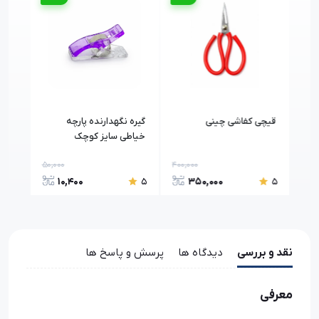
قیچی کفاشی چینی
گیره نگهدارنده پارچه
قیچ
خیاطی سایز کوچک
بسته 3 ع
50,000
400,000
600,
10,400
350,000
5
5
5
نقد و بررسی
دیدگاه ها
پرسش و پاسخ ها
معرفی