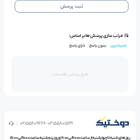
Beckert
ثبت پرسش
طراحی نوک استاندارد R برای نفوذ نرم و دقیق در بافت پارچه
کاهش چشمگیر پرش نخ و پارگی در سرعت بالا
مرتب سازی پرسش ها بر اساس:
مقاوم در برابر سایش و شکستگی در دوخت‌های مداوم
قابل استفاده در چرخ‌های صنعتی با سرعت بالا
جدیدترین
بدون پاسخ
دارای پاسخ
ایده‌آل برای تولیدی‌ها و کارگاه‌های حرفه‌ای
عرضه در بسته‌بندی اورجینال در اکثر
فروشگاه
‌های معتبر
صنعتی
هیچ پرسشی یافت نشد
مشخصات فنی سوزن TVX7 سایز 14 گروز
مشخصات کامل:
02155609666-02155801599
برند:
Groz-Beckert
مدل:
TVX7
روز های شنبه تا چهارشنبه از ساعت 10:00 الی 18:00 و روز پنجشنبه ساعت 10:00 الی 15:00