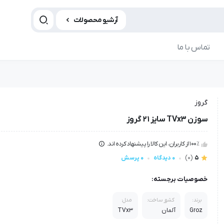
آرشیو محصولات
تماس با ما
گروز
سوزن TVx3 سایز 21 گروز
100٪ از کاربران، این کالا را پیشنهاد کرده اند.
5
(0)
0 دیدگاه
0 پرسش
خصوصیات برجسته:
برند:
کشور ساخت:
مدل:
Groz
آلمان
TVx3