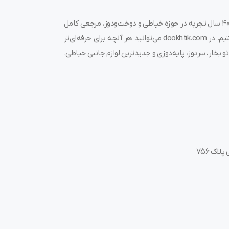
به دوختیک خوش آمدید! 🌟 ما در فروشگاه چرخ خیاطی دوختیک، با بیش از ۴۰ سال تجربه در حوزه خیاطی و دوخت‌ودوز، مرجعی کامل
برای خرید چرخ خیاطی، قیمت چرخ خیاطی، لوازم جانبی و قطعات مرتبط هستیم. در dookhtik.com می‌توانید هر آنچه برای حرفه‌ای‌تر
و بخار، سردوز، پایه‌دوزی و جدیدترین لوازم جانبی خیاطی.
صنعتی
رخ‌های صنعتی تخت
اک 756