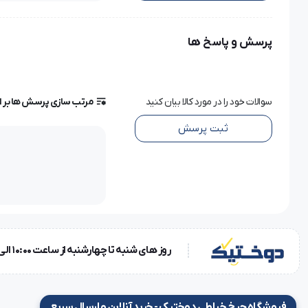
سوزن، آن را به گزینه‌ای ایده‌آل برای محیط‌هایی با فشار و سرعت ب
پرسش و پاسخ ها
مزایای سوزن TVx3 سایز 21 Groz-Beckert
بدنه مقاوم در برابر شکستگی و انحراف
سوالات خود را در مورد کالا بیان کنید
مرتب سازی پرسش ها بر 
مناسب برای چرخ‌های صنعتی دوپایه و راسته‌دوز سنگین
ثبت پرسش
نفوذ دقیق و آسان در چندین لایه پارچه ضخیم
کاهش پرش نخ و افزایش کیفیت دوخت
ساخته‌شده با استانداردهای آلمان برای
دوخت سنگین صنعتی
عرضه در بسته‌بندی اورجینال در هر
فروشگاه
معتبر لوازم صنعتی
مشخصات فنی سوزن TVx3 سایز 21 گروز
روز های شنبه تا چهارشنبه از ساعت 10:00 الی 18:00 و روز پنجشنبه ساعت 10:00 الی 15:00
مشخصات کامل:
فروشگاه چرخ خیاطی دوختیک - خرید آنلاین و ارسال سریع