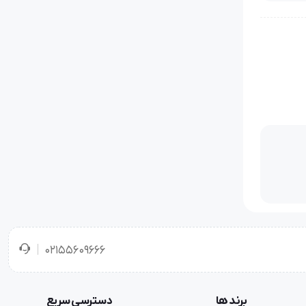
02155609666
برند ها
دسترسی سریع