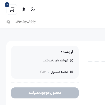
0
02155609666
فروشنده
فروشنده ای یافت نشد
4013
شناسه محصول
محصول موجود نمیباشد