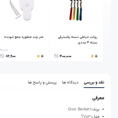
خیاطی
رولت خیاطی دسته پلاستیکی
متر چند منظوره جمع شونده
مدل
بسته 4 عددی
120,000
82,900
400,000
36
5
5
نقد و بررسی
دیدگاه ها
پرسش و پاسخ ها
معرفی
برند:
Groz-Beckert
مدل:
TVx3