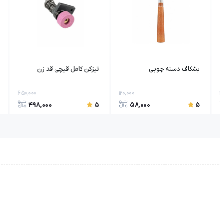
بشکاف دسته چوبی
تیزکن کامل قیچی قد زن
650,000
120,000
498,000
58,000
5
5