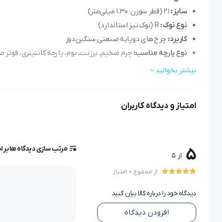
سایز:
21 (قطر سوزن: 1.30 میلی‌متر)
نوع نوک:
R (نوک تیز استاندارد)
کاربرد:
چرخ‌های دوپایه صنعتی سنگین‌دوز
نوع پارچه مناسب:
چرم ضخیم، برزنت، بوم، پارچه کانتینری، فوتر 
بیشتر بخوانید
سوزن TVx3 سایز 21 گروز
امتیاز و دیدگاه کاربران
در پروژه‌های صنعتی سنگین، جایی که پارچه‌های چندلایه، چرم، بوم 
اهمیت ندارد.
سوزن
TVx3 سایز 21 گروز
دقیقاً برای چنین چالش‌ها
آلمانی
Groz-Beckert
به‌شمار می‌رود و در بسیاری ا
ز
فروشگاه‌ها
مرتب سازی دیدگاه ها بر 
5
از 5
از مجموع 0 امتیاز
آشنایی با مدل TVx3 و ویژگی سایز ۲۱
دیدگاه خود را درباره کالا بیان کنید
سوزن‌های
TVx3
از جمله سوزن‌های صنعتی دوپایه هستند که برا
افزودن دیدگاه
میلی‌متر
، مناسب دوخت پارچه‌هایی مانند چرم صنعتی ضخیم، بوم