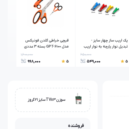
پک اریب ساز چهار سایز -
قیچی خیاطی گلدن فونیکس
پایه ن
تبدیل نوار پارچه به نوار اریب
مدل GPT-6100 بسته 3 عددی
گیره ق
با استفاده از اتو
1,600,000
650,000
998,000
549,000
5
5
5
سوزن TVx3 سایز 21 گروز
فروشنده