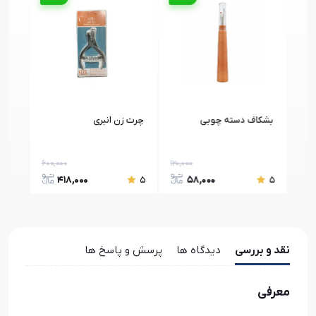
بشکاف دسته چوبی
چرت زن انبری
ماسو
دار Topt
600,000
120,000
7,20
418,000
58,000
5
5
5
نقد و بررسی
دیدگاه ها
پرسش و پاسخ ها
معرفی