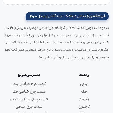
مشخصات کامل سوزن TVx3 طلایی سایز 20:
برند:
Groz-Beckert
فروشگاه چرخ خیاطی دوختیک - خرید آنلاین و ارسال سریع
کد سوزن:
TVx3
به دوختیک خوش آمدید! 🌟 ما در فروشگاه چرخ خیاطی دوختیک، با بیش از ۴۰ سال
سایز:
20 (ضخامت حدود 1.20 میلی‌متر)
تجربه در حوزه خیاطی و دوخت‌ودوز، مرجعی کامل برای خرید چرخ خیاطی، قیمت چرخ
روکش:
طلایی ضدحرارت و سایش
خیاطی، لوازم جانبی و قطعات مرتبط هستیم. در dookhtik.com می‌توانید هر آنچه برای
نوع نوک:
R (تیز استاندارد)
حرفه‌ای‌تر شدن در خیاطی نیاز دارید، پیدا کنید؛ از چرخ خیاطی صنعتی و خانگی گرفته تا اتو
طول سوزن:
حدود 38.5 میلی‌متر
بخار، سردوز، پایه‌دوزی و جدیدترین لوازم جانبی خیاطی. ✂️
جنس:
فولاد سخت‌کاری‌شده
کاربرد:
چرخ‌های صنعتی ضخیم‌دوز، دوپایه، پرده‌دوز
پارچه مناسب:
جین، چرم متوسط، فوتر، برزنت، کاور پارچه‌ای
برند ها
دسترسی سریع
ساخت:
آلمان
زوجی
قیمت چرخ خیاطی زوجی
بسته‌بندی:
۱۰ عددی اورجینال پلمپ‌دار
جک
قیمت چرخ خیاطی جک
ژانومه
قیمت چرخ خیاطی صنعتی
مزایای استفاده از سوزن TVx3 سایز 20 طلایی
کاچیران
قیمت چرخ خیاطی