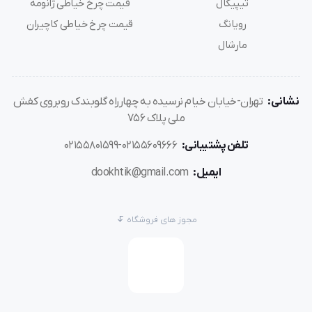
گروز
تیپیکال
قیمت چرخ خیاطی ژانومه
رویانگ
قیمت چرخ خیاطی کاچیران
نفوذ عالی در بافت پارچه‌های نیمه‌ضخیم تا ضخیم
مارشال
سازگاری با بسیاری از
چرخ‌های صنعتی دوپایه و ضخیم‌دوز
مقاومت بسیار بالا در استفاده‌های طولانی و تولید انبوه
مناسب برای خیاطانی که در دوخت‌های صنعتی با حجم بالا
نشانی:
تهران-خیابان خیام نرسیده به چهارراه گلوبندک روبروی کفش
فعالیت دارند
ملی پلاک 756
پایداری بالا در سرعت‌های بالای چرخ
تلفن پشتیبانی:
02155609666-02155801599
ایمیل:
dookhtik@gmail.com
مقایسه سایز 20 با سایر سایزهای TVx3
ویژگی
سایز 16
سایز 18
سایز 20
مجوز های فروشگاه
ضخامت سوزن
1.00 میلی‌متر
1.10 میلی‌متر
1.20 میلی‌متر
نوع پارچه مناسب
نیمه‌سبک
متوسط
ضخیم، چندلایه
قدرت نفوذ
مناسب برای روزمره
صنعتی سبک
صنعتی سنگین