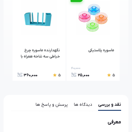
ماسوره پلاستیکی
نگهدارنده ماسوره چرخ
خودک
خیاطی سه شاخه همراه با
مناسب
جای پنس
40,000
8,80
360,000
25,000
5
5
5
نقد و بررسی
دیدگاه ها
پرسش و پاسخ ها
معرفی