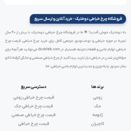
نوع نوک:
R یا RG (تیز یا گرد بسته به سفارش)
نوع پایه:
TVx3 صنعتی
فروشگاه چرخ خیاطی دوختیک - خرید آنلاین و ارسال سریع
کاربرد:
پارچه‌های نیمه‌ضخیم
جنس:
فولاد سخت‌کاری‌شده مقاوم
به دوختیک خوش آمدید! 🌟 ما در فروشگاه چرخ خیاطی دوختیک، با بیش از ۴۰ سال
ساخت:
آلمان
تجربه در حوزه خیاطی و دوخت‌ودوز، مرجعی کامل برای خرید چرخ خیاطی، قیمت چرخ
تعداد در بسته:
10 عدد
خیاطی، لوازم جانبی و قطعات مرتبط هستیم. در dookhtik.com می‌توانید هر آنچه برای
سازگاری با چرخ‌های:
راسته‌دوز صنعتی دارای سیستم پایه
حرفه‌ای‌تر شدن در خیاطی نیاز دارید، پیدا کنید؛ از چرخ خیاطی صنعتی و خانگی گرفته تا اتو
TVx3
بخار، سردوز، پایه‌دوزی و جدیدترین لوازم جانبی خیاطی. ✂️
کاربردهای اصلی سوزن TVx3 سایز 16
برند ها
دسترسی سریع
دوخت شلوار کتان و جین سبک
زوجی
قیمت چرخ خیاطی زوجی
دوخت مانتو، کت و لباس‌های فرم
جک
قیمت چرخ خیاطی جک
مناسب تولیدی‌های صنعتی پوشاک
ژانومه
قیمت چرخ خیاطی صنعتی
استفاده در چرخ‌های صنعتی تک‌سوزنه با عملکرد بالا
کاچیران
قیمت چرخ خیاطی