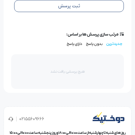
مزایای سوزن TVx3 سایز 16 Groz-Beckert
ثبت پرسش
طراحی دقیق برای
دوخت نرم، یکنواخت و بدون شکست نخ
نوک تیز استاندارد (R) برای نفوذ بدون آسیب به بافت پارچه
مرتب سازی پرسش ها بر اساس:
ساخته‌شده از فولاد ضدسایش با دوام بسیار بالا
عملکرد پایدار در سرعت‌های بالا و کار مداوم
جدیدترین
بدون پاسخ
دارای پاسخ
عرضه‌شده
‌های تخصصی با بسته‌بندی اصلی
فروشگاه
در
آلمان
هیچ پرسشی یافت نشد
مشخصات فنی سوزن TVx3 سایز 16 گروز
ویژگی‌های فنی:
برند:
Groz-Beckert
02155609666
مدل:
TVx3
سایز:
16 (قطر 1.00 mm)
روز های شنبه تا چهارشنبه از ساعت 10:00 الی 18:00 و روز پنجشنبه ساعت 10:00 الی 15:00