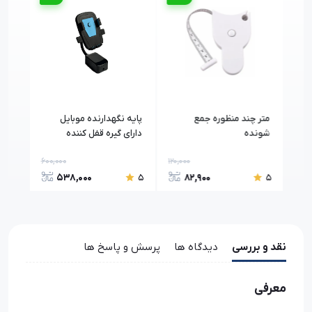
متر چند منظوره جمع
پایه نگهدارنده موبایل
ماسو
شونده
دارای گیره قفل کننده
مغناطیسی
600,000
120,000
650,
538,000
82,900
5
5
5
نقد و بررسی
دیدگاه ها
پرسش و پاسخ ها
معرفی