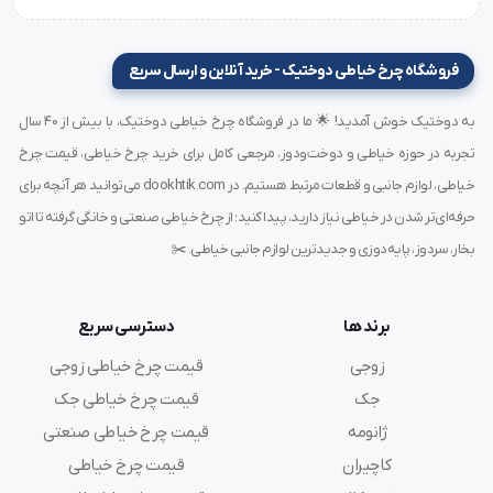
ویژگی‌های محصول:
برند:
Groz-Beckert
فروشگاه چرخ خیاطی دوختیک - خرید آنلاین و ارسال سریع
مدل:
TVx3
سایز:
14 (قطر 0.90 میلی‌متر)
به دوختیک خوش آمدید! 🌟 ما در فروشگاه چرخ خیاطی دوختیک، با بیش از ۴۰ سال
رنگ:
طلایی (پوشش ضد سایش)
تجربه در حوزه خیاطی و دوخت‌ودوز، مرجعی کامل برای خرید چرخ خیاطی، قیمت چرخ
نوع نوک:
R (تیز استاندارد)
خیاطی، لوازم جانبی و قطعات مرتبط هستیم. در dookhtik.com می‌توانید هر آنچه برای
کاربرد:
دوخت پارچه‌های نازک تا نیمه‌ضخیم
حرفه‌ای‌تر شدن در خیاطی نیاز دارید، پیدا کنید؛ از چرخ خیاطی صنعتی و خانگی گرفته تا اتو
جنس بدنه:
فولاد سخت‌کاری‌شده با پوشش محافظ
بخار، سردوز، پایه‌دوزی و جدیدترین لوازم جانبی خیاطی. ✂️
تعداد در بسته:
10 عدد
کشور سازنده:
آلمان
برند ها
دسترسی سریع
سازگاری با چرخ‌های:
صنعتی راسته‌دوز با پایه TVx3
زوجی
قیمت چرخ خیاطی زوجی
جک
قیمت چرخ خیاطی جک
کاربردهای سوزن TVx3 طلایی سایز 14
ژانومه
قیمت چرخ خیاطی صنعتی
دوخت مانتو و پیراهن‌های نخی و نازک
کاچیران
قیمت چرخ خیاطی
تولید لباس‌های تابستانی با پارچه‌های ترکیبی