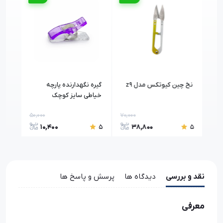
نخ چین کیوتکس مدل z9
گیره نگهدارنده پارچه
خیاطی سایز کوچک
500
50,000
70,000
8,80
10,400
38,800
5
5
5
نقد و بررسی
دیدگاه ها
پرسش و پاسخ ها
معرفی