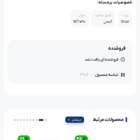
خصوصیات برجسته:
برند:
کشور ساخت:
مدل:
Groz
آلمان
MTx190
فروشنده
فروشنده ای یافت نشد
3806
شناسه محصول
محصولات مرتبط
بیشتر
79
45
3