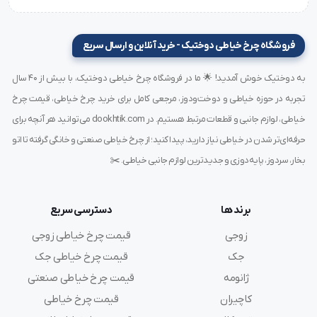
ماشین‌هایی که با چند لایه پارچه کار می‌کنند نیز عملکرد
دقیق خود را حفظ می‌کند.
فروشگاه چرخ خیاطی دوختیک - خرید آنلاین و ارسال سریع
به دوختیک خوش آمدید! 🌟 ما در فروشگاه چرخ خیاطی دوختیک، با بیش از ۴۰ سال
موارد استفاده از سوزن MTx190 سایز 16 گروز
تجربه در حوزه خیاطی و دوخت‌ودوز، مرجعی کامل برای خرید چرخ خیاطی، قیمت چرخ
دوخت انواع پارچه‌های
نیمه‌ضخیم و ضخیم
خیاطی، لوازم جانبی و قطعات مرتبط هستیم. در dookhtik.com می‌توانید هر آنچه برای
تولید کیف‌های پارچه‌ای، لباس‌های کارگاهی و لباس‌های
حرفه‌ای‌تر شدن در خیاطی نیاز دارید، پیدا کنید؛ از چرخ خیاطی صنعتی و خانگی گرفته تا اتو
ایمنی
بخار، سردوز، پایه‌دوزی و جدیدترین لوازم جانبی خیاطی. ✂️
دوخت پارچه‌های ترکیبی مانند جین+لایی یا کتان ضخیم+فوم
مناسب برای چرخ‌های صنعتی با سرعت بالا
برند ها
دسترسی سریع
کاربرد در تولیدات سنگین نساجی و دوخت فنی
زوجی
قیمت چرخ خیاطی زوجی
جک
قیمت چرخ خیاطی جک
مزایای سوزن MTx190 برای خیاطان حرفه‌ای
ژانومه
قیمت چرخ خیاطی صنعتی
دوام بالا
در برابر شکستگی و خوردگی
کاچیران
قیمت چرخ خیاطی
ثبات دوخت در سرعت بالا