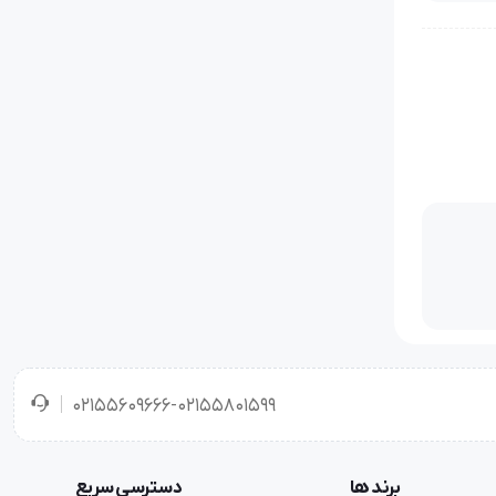
02155609666-02155801599
برند ها
دسترسی سریع