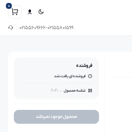
0
02155609666-02155801599
فروشنده
فروشنده ای یافت نشد
4041
شناسه محصول
محصول موجود نمیباشد