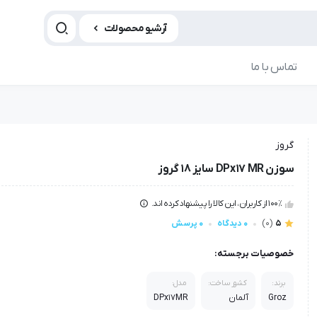
آرشیو محصولات
تماس با ما
گروز
سوزن DPx17 MR سایز 18 گروز
100٪ از کاربران، این کالا را پیشنهاد کرده اند.
5
(0)
0 دیدگاه
0 پرسش
خصوصیات برجسته:
برند:
کشور ساخت:
مدل:
Groz
آلمان
DPx17MR