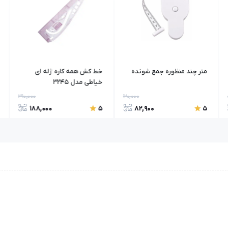
متر چند منظوره جمع شونده
خط کش همه کاره ژله ای
خیاطی مدل 3245
290,000
120,000
188,000
82,900
5
5