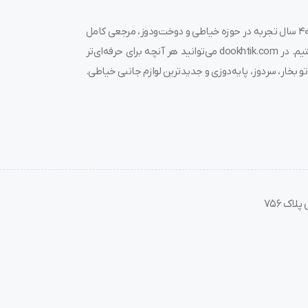
به دوختیک خوش آمدید! 🌟 ما در فروشگاه چرخ خیاطی دوختیک، با بیش از ۴۰ سال تجربه در حوزه خیاطی و دوخت‌ودوز، مرجعی کامل
برای خرید چرخ خیاطی، قیمت چرخ خیاطی، لوازم جانبی و قطعات مرتبط هستیم. در dookhtik.com می‌توانید هر آنچه برای حرفه‌ای‌تر
و بخار، سردوز، پایه‌دوزی و جدیدترین لوازم جانبی خیاطی.
اک 756