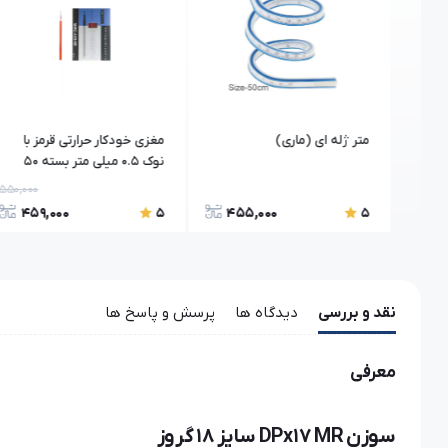
ناسب
متر ژله ای (ماری)
مغزی خودکار حرارتی قرمز با
نوک 0.5 میلی متر بسته 50
عددی
550,000
600,000
459,000
455,000
49
5
5
نقد و بررسی
دیدگاه ها
پرسش و پاسخ ها
معرفی
سوزن DPx17 MR سایز 18 گروز