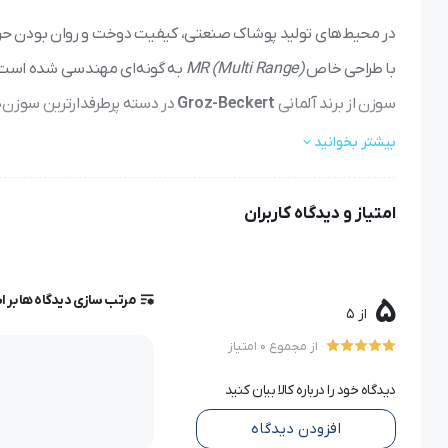
در محیط‌های تولید پوشاک صنعتی، کیفیت دوخت و روان بودن حرکت
با طراحی خاص
MR (Multi Range)
به گونه‌ای مهندسی شده است ک
سوزن از برند آلمانی
Groz-Beckert
در دسته پرطرفدارترین سوزن‌
بیشتر بخوانید
تفاوت طراحی MR در سوزن‌های صنعتی
امتیاز و دیدگاه کاربران
برخلاف سوزن‌های استاندارد، مدل‌های
MR
دارای سطح مقطع گرد و 
سوزن کمتر دچار داغی و اصطکاک شود
دوخت بدون جا انداختن یا پرش باشد
مرتب سازی دیدگاه ها بر 
5
از 5
سوزن در سرعت بالا نیز از مسیر خارج نشود
از مجموع 0 امتیاز
دیدگاه خود را درباره کالا بیان کنید
کاربردهای سوزن DPx17MR سایز ۱۸
افزودن دیدگاه
مدل
DPx17 MR سایز 18
برای چرخ‌های صنعتی ضخیم‌دوز راسته‌دوز