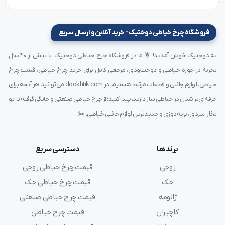
مشخصات فنی سوزن DCx27 سایز 13 Groz-
فروشگاه چرخ خیاطی دوختیک - خرید آنلاین و ارسال سریع
Beckert:
برند:
Groz-Beckert
به دوختیک خوش آمدید! 🌟 ما در فروشگاه چرخ خیاطی دوختیک، با بیش از ۴۰ سال
کد استاندارد:
DCx27 / SY6255 / 1738
تجربه در حوزه خیاطی و دوخت‌ودوز، مرجعی کامل برای خرید چرخ خیاطی، قیمت چرخ
سایز:
13 (تقریباً 0.85 میلی‌متر)
خیاطی، لوازم جانبی و قطعات مرتبط هستیم. در dookhtik.com می‌توانید هر آنچه برای
طول سوزن:
33.9 میلی‌متر
حرفه‌ای‌تر شدن در خیاطی نیاز دارید، پیدا کنید؛ از چرخ خیاطی صنعتی و خانگی گرفته تا اتو
نوع نوک:
R – تیز استاندارد
بخار، سردوز، پایه‌دوزی و جدیدترین لوازم جانبی خیاطی. ✂️
نوع چرخ مناسب:
راسته‌دوز صنعتی
کاربرد:
دوخت پارچه‌های نیمه‌نازک تا نیمه‌ضخیم
برند ها
دسترسی سریع
جنس بدنه:
فولاد آلیاژی مقاوم
زوجی
قیمت چرخ خیاطی زوجی
ساخت:
آلمان
بسته‌بندی:
۱۰ عددی اصل با هولوگرام برند
جک
قیمت چرخ خیاطی جک
سازگار با چرخ‌های:
جک، ژوکی، تیپیکال، نیولایف و...
ژانومه
قیمت چرخ خیاطی صنعتی
کاچیران
قیمت چرخ خیاطی