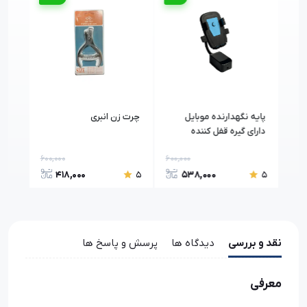
پایه نگهدارنده موبایل
چرت زن انبری
متر 
دارای گیره قفل کننده
شون
مغناطیسی
600,000
600,000
40,0
418,000
538,000
5
5
5
نقد و بررسی
دیدگاه ها
پرسش و پاسخ ها
معرفی