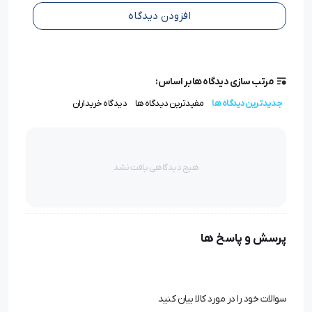
آلمانی Groz-Beckert، عملکردی دقیق، سریع و بدون آسیب
افزودن دیدگاه
به پارچه ارائه می‌دهد.
کاربرد سوزن DCx27 سایز 13 در دوخت‌های
مرتب سازی دیدگاه ها بر اساس:
صنعتی
جدیدترین دیدگاه ها
مفیدترین دیدگاه ها
دیدگاه خریداران
سوزن
خیاطی DCx27 سایز 13
برای دوخت پارچه‌هایی با تراکم
متوسط مانند کرپ، تترون ضخیم، ویسکوز، ریون، نخ‌پنبه
هیچ دیدگاهی یافت نشد
سنگین و حتی برخی پارچه‌های پلی‌استر ضخیم مناسب است.
این سوزن بیشتر در چرخ‌های راسته‌دوز صنعتی با سرعت بالا
استفاده می‌شود.اگر در خط تولید پیراهن، تونیک، مانتو یا
پرسش و پاسخ ها
لباس فرم فعالیت می‌کنید، این مدل یکی از گزینه‌های پرفروش
و توصیه‌شده در بسیاری از
سوالات خود را در مورد کالا بیان کنید
فروشگاه‌های تخصصی لوازم چرخ خیاطی صنعتی
است.