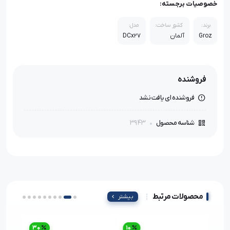
خصوصیات برجسته:
برند:
کشور ساخت:
مدل:
Groz
آلمان
DCx27
فروشنده
فروشنده ای یافت نشد
3943
شناسه محصول
محصولات مرتبط
بیشتر
30
10
38