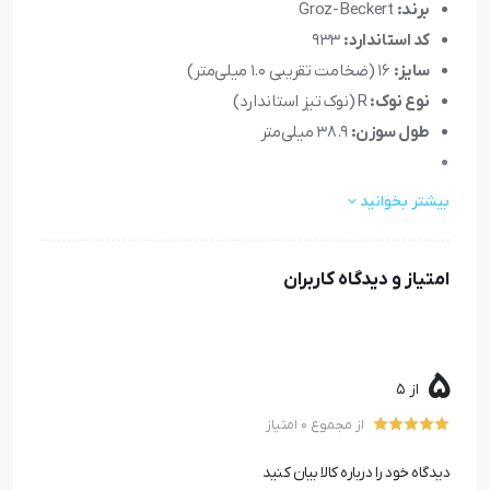
برند:
Groz-Beckert
کد استاندارد:
933
سایز:
16 (ضخامت تقریبی ۱.۰ میلی‌متر)
نوع نوک:
R (نوک تیز استاندارد)
طول سوزن:
38.9 میلی‌متر
بیشتر بخوانید
سوزن 933 سایز 16 گروز
امتیاز و دیدگاه کاربران
در خیاطی صنعتی، کیفیت دوخت و دوام تجهیزات مستقیماً
به انتخاب سوزن مناسب بستگی دارد. یکی از گزینه‌های قابل
اعتماد برای دوخت چرم و پارچه‌های ضخیم،
5
از 5
سوزن 933 سایز 16 گروز
است. این سوزن با طراحی ویژه، برای
از مجموع 0 امتیاز
چرخ‌های صنعتی قدرتمند و مخصوص کارهای سنگین ساخته
دیدگاه خود را درباره کالا بیان کنید
شده است.