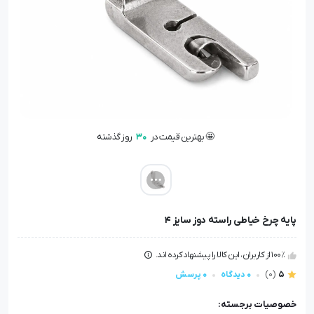
🤩 بهترین قیمت در
30
روز گذشته
👁️ +
200
نفر این کالا را مشاهده کرده‌اند
🤩 بهترین قیمت در
30
روز گذشته
پایه چرخ خیاطی راسته دوز سایز ۴
100٪ از کاربران، این کالا را پیشنهاد کرده اند.
5
(0)
0 دیدگاه
0 پرسش
خصوصیات برجسته: