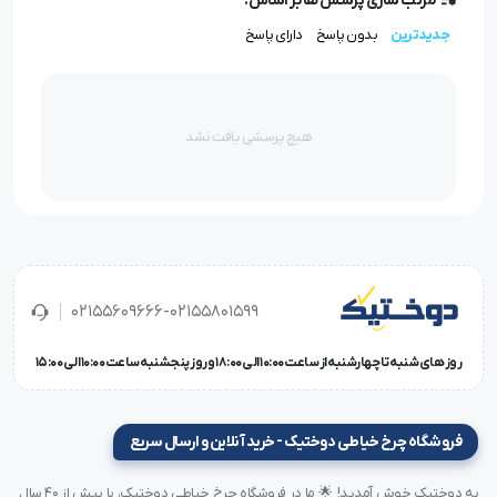
مرتب سازی پرسش ها بر اساس:
جدیدترین
بدون پاسخ
دارای پاسخ
کاربردهای پایه لب‌تو راسته دوز سایز ۴
دوخت
لب‌تو در مانتو، پیراهن، شلوار، بلوز
هیچ پرسشی یافت نشد
مناسب برای
درزهای دوبله و تمیز کاری داخلی لباس
ایده‌آل برای
لبه‌دوزی بدون نیاز به پاک‌دوزی جداگانه
قابل استفاده در
لباس کار، یونیفرم و تولیدات نیمه‌رسمی
02155609666-02155801599
مناسب برای
پارچه‌های نخی، پنبه‌ای، لینن، ویسکوز
روز های شنبه تا چهارشنبه از ساعت 10:00 الی 18:00 و روز پنجشنبه ساعت 10:00 الی 15:00
مزایای استفاده از
پایه لب‌تو راسته دوز سایز ۴
فروشگاه چرخ خیاطی دوختیک - خرید آنلاین و ارسال سریع
مناسب برای
دوخت حرفه‌ای و با ظاهر صادراتی
به دوختیک خوش آمدید! 🌟 ما در فروشگاه چرخ خیاطی دوختیک، با بیش از ۴۰ سال