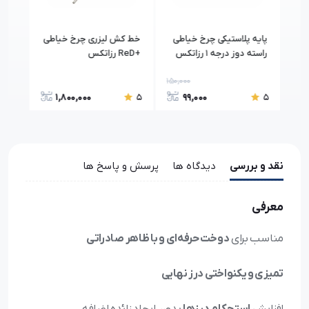
دل
پایه پلاستیکی چرخ خیاطی
خط کش لیزری چرخ خیاطی
پایه
راسته دوز درجه 1 رزاتکس
+ReD رزاتکس
سرخ
مدل mt-18
150,000
1,800,000
99,000
5
5
5
نقد و بررسی
دیدگاه ها
پرسش و پاسخ ها
معرفی
مناسب برای
دوخت حرفه‌ای و با ظاهر صادراتی
تمیزی و یکنواختی درز نهایی