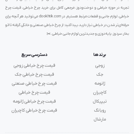
تجربه در حوزه خیاطی و دوخت‌ودوز، مرجعی کامل برای خرید چرخ خیاطی، قیمت چرخ
تمیزی و یکنواختی درز نهایی
خیاطی، لوازم جانبی و قطعات مرتبط هستیم. در dookhtik.com می‌توانید هر آنچه برای
افزایش
استحکام درزها
بدون ایجاد زائده اضافه
حرفه‌ای‌تر شدن در خیاطی نیاز دارید، پیدا کنید؛ از چرخ خیاطی صنعتی و خانگی گرفته تا اتو
بخار، سردوز، پایه‌دوزی و جدیدترین لوازم جانبی خیاطی. ✂️
صرفه‌جویی در زمان نسبت به دوخت‌های دستی یا سنتی
لب‌تو
برند ها
دسترسی سریع
عدم نیاز به اتو یا چسب برای ثابت نگه داشتن لبه‌ها
زوجی
قیمت چرخ خیاطی زوجی
جک
قیمت چرخ خیاطی جک
اگر دنبال دوختی دقیق و تمیز هستی که حتی از داخل لباس
ژانومه
قیمت چرخ خیاطی صنعتی
هم زیبا به نظر برسه، این پایه انتخاب ایده‌آلیه.
کاچیران
قیمت چرخ خیاطی
تیپیکال
قیمت چرخ خیاطی ژانومه
رویانگ
قیمت چرخ خیاطی کاچیران
تفاوت پایه لب‌تو سایز ۴ با سایر سایزها
مارشال
ویژگی‌ها
سایز ۴ میلی‌متر
سایز ۶ میلی‌متر
سایز ۳ میلی‌متر