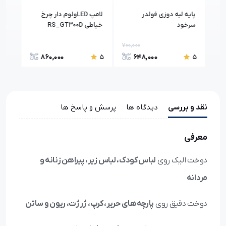
پایه لبه دوزی فولدر
لامپ LEDولوم دار چرخ
تسمه
سرخود
خیاطی RS_GT300D
رزاتکس
درج
700,000
500,
860,000
648,000
5
5
5
نقد و بررسی
دیدگاه ها
پرسش و پاسخ ها
معرفی
دوخت الیک روی
لباس کودک، لباس زیر، پیراهن زنانه و
مردانه
دوخت دقیق روی
پارچه‌های حریر، کرپ، ژرژت، ریون و ساتن