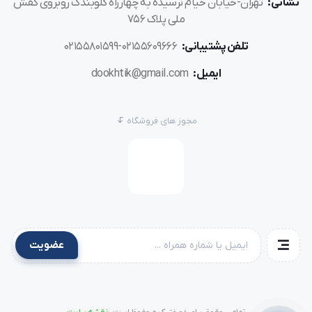
نشانی:
تهران-خیابان خیام نرسیده به چهارراه گلوبندک روبروی کفش
ملی پلاک 756
چرخ را خاموش و پایه فعلی را باز کنید.
تلفن پشتیبانی:
02155609666-02155801599
پایه
الیک ظریف را در محل مخصوص نصب کرده و محکم
ایمیل:
dookhtik@gmail.com
ببندید.
مطمئن شوید سوزن و صفحه دوخت با پایه هم‌راستا باشد.
مجوز های فروشگاه
پارچه نازک را بدون کشش زیر پایه قرار دهید.
الگوی دوخت الیک را روی چرخ انتخاب و عملیات را آغاز کنید.
نکته:
حتماً از سوزن نازک و نخ مناسب با پارچه استفاده کنید
عضویت
تا بهترین نتیجه را بگیرید.
تفاوت پایه الیک ظریف با پایه الیک معمولی