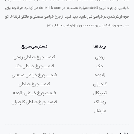
خیاطی، لوازم جانبی و قطعات مرتبط هستیم. در dookhtik.com می‌توانید هر آنچه برای
دوخت تمیز و یکنواخت بدون آسیب به پارچه
حرفه‌ای‌تر شدن در خیاطی نیاز دارید، پیدا کنید؛ از چرخ خیاطی صنعتی و خانگی گرفته تا اتو
بخار، سردوز، پایه‌دوزی و جدیدترین لوازم جانبی خیاطی. ✂️
طراحی سبک و دقیق برای کار با چرخ‌های اتومات
جلوگیری از کشیدگی یا جمع‌شدگی پارچه‌های نازک
برند ها
دسترسی سریع
زوجی
قیمت چرخ خیاطی زوجی
افزایش دقت اپراتور در تنظیم نقطه شروع و پایان دوخت
جک
قیمت چرخ خیاطی جک
سازگاری با اکثر برندهای چرخ صنعتی مثل جک، ژوکی، زوجی،
ژانومه
قیمت چرخ خیاطی صنعتی
تیپیکال و...
کاچیران
قیمت چرخ خیاطی
تیپیکال
قیمت چرخ خیاطی ژانومه
اگه حرفه‌ای می‌دوزی و کیفیت دوخت الیک برات مهمه، این
رویانگ
قیمت چرخ خیاطی کاچیران
پایه تفاوت سطح کارت رو به‌وضوح نشون می‌ده.
مارشال
آموزش استفاده از پایه دوخت الیک ظریف