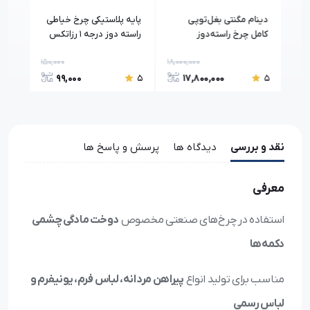
دینام مگنتی بغل‌توپی
پایه پلاستیکی چرخ خیاطی
پایه
کامل چرخ راسته‌دوز
راسته دوز درجه 1 رزاتکس
مدل 
صنعتی
مدل mt-18
150,000
18,000,000
500,
99,000
17,800,000
5
5
5
نقد و بررسی
دیدگاه ها
پرسش و پاسخ ها
معرفی
استفاده در چرخ‌های صنعتی مخصوص
دوخت مادگی چشمی
دکمه‌ها
مناسب برای تولید انواع
پیراهن مردانه، لباس فرم، یونیفرم و
لباس رسمی