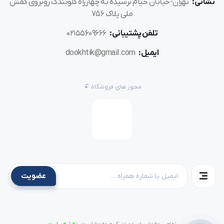
نشانی:
تهران-خیابان خیام نرسیده به چهارراه گلوبندک روبروی کفش
ملی پلاک 756
پایه قلاب
مادگی چشمی
را به‌درستی در جای خود نصب و
تلفن پشتیبانی:
02155609666
فیکس کنید.
ایمیل:
dookhtik@gmail.com
نخ و پارچه را در موقعیت دقیق زیر سوزن قرار دهید.
مجوز های فروشگاه
نوع مادگی و تنظیمات چرخ را انتخاب کرده و تست اولیه
بگیرید.
در صورت نیاز، کشش نخ یا فشار پایه را تنظیم کنید.
نکته:
قبل از استفاده نهایی، دوخت آزمایشی روی یک تکه
عضویت
پارچه انجام دهید تا از تراز و صحت عملکرد پایه مطمئن شوید.
تفاوت پایه قلاب مادگی چشمی با پایه‌های