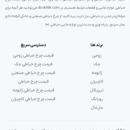
ثبات بیشتر نخ و پارچه در حین دوخت مادگی
خیاطی، لوازم جانبی و قطعات مرتبط هستیم. در dookhtik.com می‌توانید هر آنچه برای
حرفه‌ای‌تر شدن در خیاطی نیاز دارید، پیدا کنید؛ از چرخ خیاطی صنعتی و خانگی گرفته تا اتو
جلوگیری از نخ‌کشی یا جمع‌شدن نخ در پشت کار
بخار، سردوز، پایه‌دوزی و جدیدترین لوازم جانبی خیاطی. ✂️
مناسب برای دوخت دقیق، تمیز و حرفه‌ای مادگی چشمی
برند ها
دسترسی سریع
افزایش عمر مفید چرخ دکمه‌زن با کاهش فشار نامتوازن
زوجی
قیمت چرخ خیاطی زوجی
افزایش کیفیت نهایی لباس و رضایت مشتری نهایی
جک
قیمت چرخ خیاطی جک
ژانومه
قیمت چرخ خیاطی صنعتی
اگر در تولیدی هستی یا روی کیفیت دوخت دکمه حساسیت
کاچیران
قیمت چرخ خیاطی
داری، این پایه یکی از ابزارهای ضروری و کم‌هزینه‌ست که تأثیر
تیپیکال
قیمت چرخ خیاطی ژانومه
زیادی در خروجی کارت داره.
رویانگ
قیمت چرخ خیاطی کاچیران
مارشال
آموزش نصب و استفاده از پایه قلاب مادگی
چرخ را خاموش کرده و پایه قبلی را باز کنید.